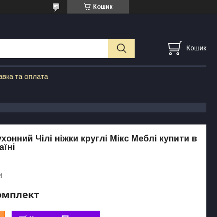
Кошик
Кошик
авка та оплата
хонний Чілі ніжки круглі Мікс Меблі купити в
аїні
4
комплект