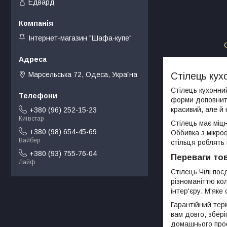
Едвард
Інтернет-магазин "Шафа-купе"
Марсельська 72, Одеса, Україна
Стілець кухо
Стілець кухонни
форми доповнить
красивий, але й
+380 (96) 252-15-23
Київстар
Стілець має міцн
+380 (98) 654-45-69
Оббивка з мікроф
Вайбер
стільця роблять
+380 (93) 755-76-04
Переваги то
Лайф
Стілець Чілі поє
різноманіттю кол
інтер'єру. М'яке
Гарантійний терм
вам довго, збері
домашнього про