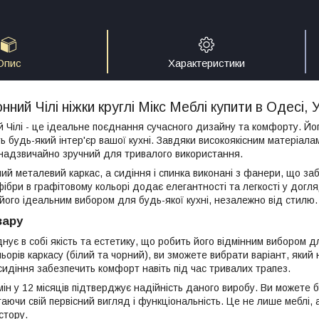
Опис
Характеристики
нний Чілі ніжки круглі Мікс Меблі купити в Одесі, У
й Чілі - це ідеальне поєднання сучасного дизайну та комфорту. Йог
 будь-який інтер'єр вашої кухні. Завдяки високоякісним матеріала
 надзвичайно зручний для тривалого використання.
ий металевий каркас, а сидіння і спинка виконані з фанери, що заб
ібри в графітовому кольорі додає елегантності та легкості у догл
 його ідеальним вибором для будь-якої кухні, незалежно від стилю.
вару
днує в собі якість та естетику, що робить його відмінним вибором 
ьорів каркасу (білий та чорний), ви зможете вибрати варіант, яки
 сидіння забезпечить комфорт навіть під час тривалих трапез.
ін у 12 місяців підтверджує надійність даного виробу. Ви можете 
гаючи свій первісний вигляд і функціональність. Це не лише меблі,
стору.