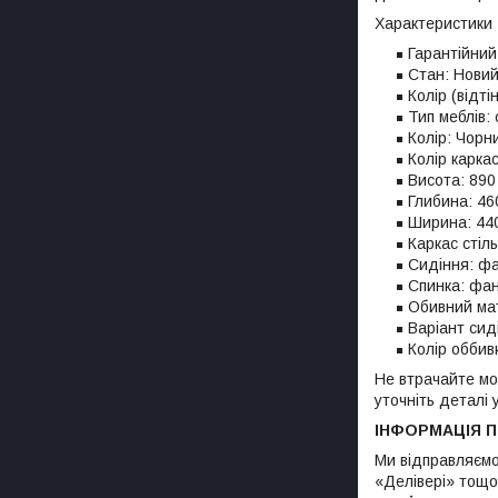
Характеристики
Гарантійний 
Стан: Нови
Колір (відті
Тип меблів: 
Колір: Чорн
Колір каркас
Висота: 890
Глибина: 46
Ширина: 44
Каркас стіл
Сидіння: ф
Спинка: фа
Обивний мат
Варіант сид
Колір оббив
Не втрачайте мо
уточніть деталі
ІНФОРМАЦІЯ 
Ми відправляємо
«Делівері» тощо)