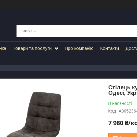
нка
Товари та послуги
Про компанію
Контакти
Дост
Стілець ку
Одесі, Укр
В наявності
Код:
А005236
7 980 ₴/