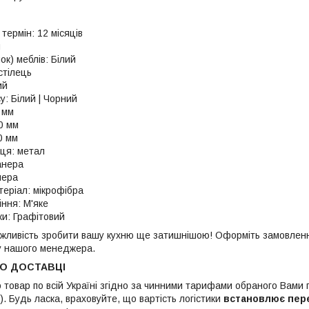
термін: 12 місяців
й
нок) меблів: Білий
стілець
ий
у: Білий | Чорний
 мм
0 мм
0 мм
ьця: метал
анера
нера
еріал: мікрофібра
іння: М'яке
ки: Графітовий
жливість зробити вашу кухню ще затишнішою! Оформіть замовлення 
 у нашого менеджера.
ПО ДОСТАВЦІ
 товар по всій Україні згідно за чинними тарифами обраного Вами
. Будь ласка, враховуйте, що вартість логістики
встановлює пер