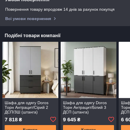
Повернення товару впродовж 14 днів за рахунок покупця
Всі умови повернення
Подібні товари компанії
Шафа для одягу Doros
Шафа для одягу Doros
Шафа
Торн Антрацит/Сірий 2
Торн Антрацит/Білий 3
Торн
ДСП/3Ш (штанга)
ДСП (штанга)
ДСП 
90х51.6х200 (DRS-
135х51.6х200 (DRS-
(DRS
7 818
9 645
6 6
₴
₴
011997)
012031)
Купити
Купити