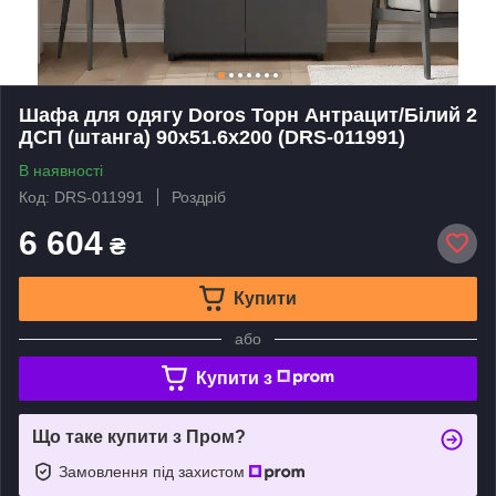
Шафа для одягу Doros Торн Антрацит/Білий 2
ДСП (штанга) 90х51.6х200 (DRS-011991)
В наявності
Код: DRS-011991
Роздріб
6 604
₴
Купити
або
Купити з
Що таке купити з Пром?
Замовлення під захистом