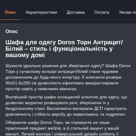
Опис
Характеристики
Доставка
Оплата
Умови п
Опис
Шафа для одягу Doros Торн Антрацит/
Білий – стиль і функціональність у
вашому домі
Шукаєте ідеальне рішення для зберігання одягу? Шафа Doros
Торн у сучасному кольорі антрацит/білий стане чудовим
доповненням до будь-якого інтер’єру. Її компактні розміри
90х51.6х200 см дозволяють ефективно використовувати
простір навіть у невеликих кімнатах.
Внутрішній простір шафи оснащений штангою для одягу, що
дозволяє акуратно розвішувати речі, зберігаючи їх у
бездоганному стані. Високоякісні матеріали ДСП гарантують
довговічність і стійкість виробу до навантажень та подряпин.
Обираючи шафу Doros Торн, ви отримуєте не лише
практичний предмет меблів, а й стильний акцент у вашій
кімнаті. Легкий монтаж і універсальний дизайн роблять її