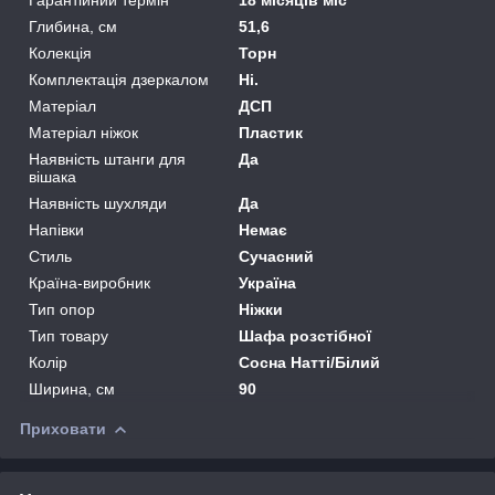
Глибина, см
51,6
Колекція
Торн
Комплектація дзеркалом
Ні.
Матеріал
ДСП
Матеріал ніжок
Пластик
Наявність штанги для
Да
вішака
Наявність шухляди
Да
Напівки
Немає
Стиль
Сучасний
Країна-виробник
Україна
Тип опор
Ніжки
Тип товару
Шафа розстібної
Колір
Сосна Натті/Білий
Ширина, см
90
Приховати