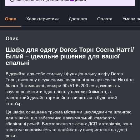
Опис
Характеристики
Доставка
Оплата
Умови п
Опис
Шафа для одягу Doros Торн Сосна Натті/
Білий – ідеальне рішення для вашої
спальні
Відкрийте для себе стильну і функціональну шафу Doros
Торн, виконану в сучасному поєднанні кольорів сосна Натті та
білого. Її компактні розміри 90х51.6х200 см дозволяють
зручно розмістити одяг навіть у невеликій кімнаті, а
елегантний дизайн гармонійно впишеться в будь-який
інтер’єр.
Ця шафа оснащена трьома місткими шухлядами та штангою
для вішаків, що забезпечує максимальний комфорт у
зберіганні речей. Виготовлена з якісних ДСП матеріалів, вона
гарантує довговічність та надійність у використанні на довгі
роки.