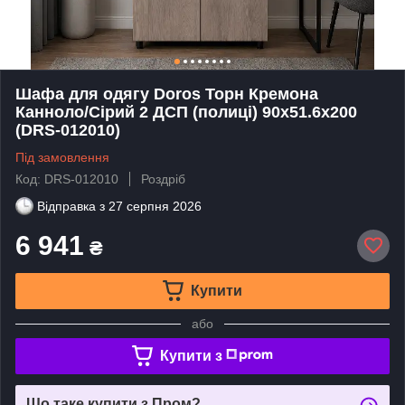
Шафа для одягу Doros Торн Кремона
Канноло/Сірий 2 ДСП (полиці) 90х51.6х200
(DRS-012010)
Під замовлення
Код: DRS-012010
Роздріб
Відправка з
27 серпня 2026
6 941
₴
Купити
або
Купити з
Що таке купити з Пром?