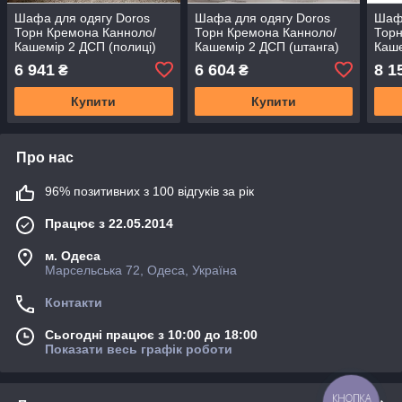
Шафа для одягу Doros
Шафа для одягу Doros
Шафа
Торн Кремона Канноло/
Торн Кремона Канноло/
Торн
Кашемір 2 ДСП (полиці)
Кашемір 2 ДСП (штанга)
Каш
90х51.6х200 (DRS-
90х51.6х200 (DRS-
(пол
6 941
6 604
8 1
₴
₴
012006)
012007)
(DRS
Купити
Купити
Про нас
96% позитивних з 100 відгуків за рік
Працює з 22.05.2014
м. Одеса
Марсельська 72, Одеса, Україна
Контакти
Сьогодні працює з 10:00 до 18:00
Показати весь графік роботи
КНОПКА