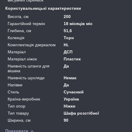
Користувальницькі характеристики
Висота, см
200
Гарантійний термін
18 місяців міс
Глибина, см
51,6
Колекція
Торн
Комплектація дзеркалом
Ні.
Матеріал
ДСП
Матеріал ніжок
Пластик
Наявність штанги для
Да
вішака
Наявність шухляди
Немає
Напівки
Да
Стиль
Сучасний
Країна-виробник
Україна
Тип опор
Ніжки
Тип товару
Шафа розстібної
Ширина, см
90
Приховати