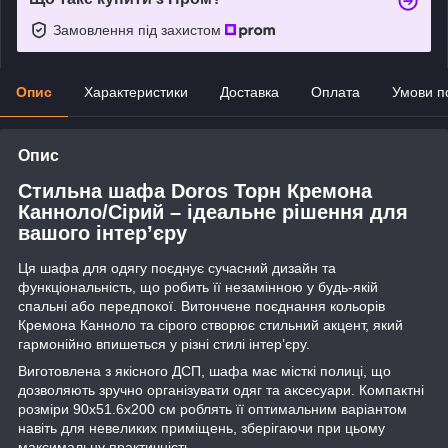
Замовлення під захистом
Опис
Характеристики
Доставка
Оплата
Умови п
Опис
Стильна шафа Doros Торн Кремона
Канноло/Сірий – ідеальне рішення для
вашого інтер’єру
Ця шафа для одягу поєднує сучасний дизайн та
функціональність, що робить її незамінною у будь-якій
спальні або передпокої. Витончене поєднання кольорів
Кремона Канноло та сірого створює стильний акцент, який
гармонійно впишеться у різні стилі інтер’єру.
Виготовлена з якісного ДСП, шафа має місткі полиці, що
дозволяють зручно організувати одяг та аксесуари. Компактні
розміри 90х51.6х200 см роблять її оптимальним варіантом
навіть для невеликих приміщень, зберігаючи при цьому
максимальну практичність.