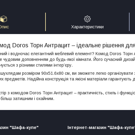
Опис
Характеристики
мод Doros Торн Антрацит – ідеальне рішення для
ний і водночас елегантний меблевий елемент? Комод Doros Торн 
 чудовим доповненням до будь-якої кімнати. Його сучасний дизай
ується з різними стилями інтер’єру.
 шухлядам розміром 90х51.6х80 см, ви зможете легко організувати 
х предметів. Надійна конструкція та якісні матеріали гарантують д
стір з комодом Doros Торн Антрацит – практичність, стиль і функці
 більш затишним і охайним.
азин "Шафа-купе"
Інтернет-магазин "Шафа-купе