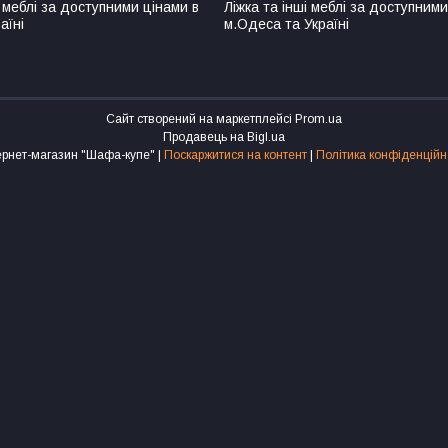
 меблі за доступними цінами в
Ліжка та інші меблі за доступними
аїні
м.Одеса та Україні
Сайт створений на маркетплейсі
Prom.ua
Продавець на Bigl.ua
Інтернет-магазин "Шафа-купе" |
Поскаржитися на контент
|
Політика конфіденційн