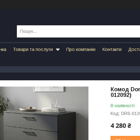
нка
Товари та послуги
Про компанію
Контакти
Дост
Комод Dor
012092)
В наявності
Код:
DRS-012
4 280 ₴