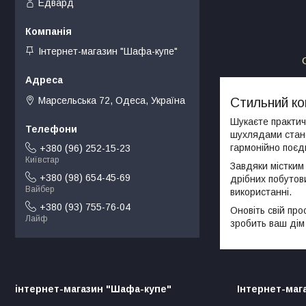
Едвард
Інтернет-магазин "Шафа-купе"
Марсельська 72, Одеса, Україна
Стильний ко
Шукаєте практич
шухлядами стане
гармонійно поєдн
+380 (96) 252-15-23
Київстар
Завдяки містким
+380 (98) 654-45-69
дрібних побутови
Вайбер
використанні.
+380 (93) 755-76-04
Оновіть свій про
Лайф
зробить ваш дім
інтернет-магазин "Шафа-купе"
Інтернет-маг