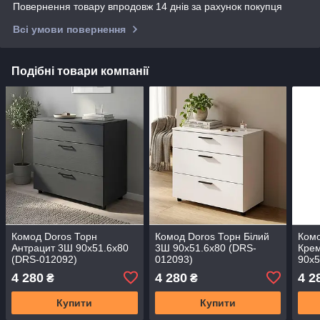
Повернення товару впродовж 14 днів за рахунок покупця
Всі умови повернення
Подібні товари компанії
Комод Doros Торн
Комод Doros Торн Білий
Комо
Антрацит 3Ш 90х51.6х80
3Ш 90х51.6х80 (DRS-
Кре
(DRS-012092)
012093)
90х5
4 280
4 280
4 2
₴
₴
Купити
Купити