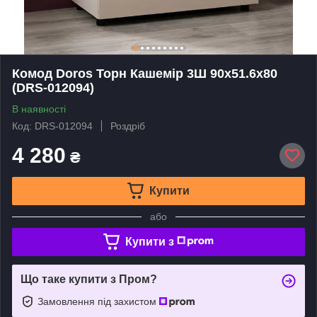
Комод Doros Торн Кашемір 3Ш 90х51.6х80
(DRS-012094)
В наявності
Код: DRS-012094
Роздріб
4 280
₴
Купити
або
Купити з
Що таке купити з Пром?
Замовлення під захистом