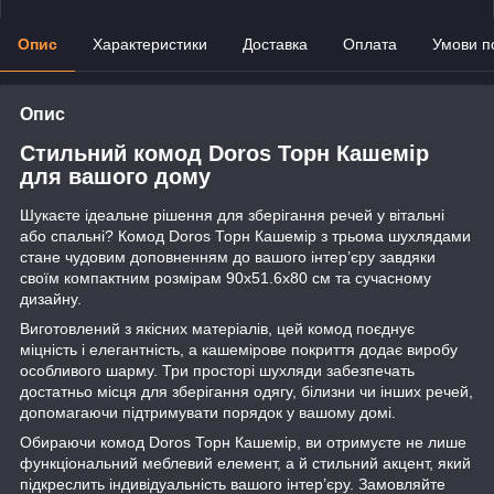
Опис
Характеристики
Доставка
Оплата
Умови п
Опис
Стильний комод Doros Торн Кашемір
для вашого дому
Шукаєте ідеальне рішення для зберігання речей у вітальні
або спальні? Комод Doros Торн Кашемір з трьома шухлядами
стане чудовим доповненням до вашого інтер’єру завдяки
своїм компактним розмірам 90х51.6х80 см та сучасному
дизайну.
Виготовлений з якісних матеріалів, цей комод поєднує
міцність і елегантність, а кашемірове покриття додає виробу
особливого шарму. Три просторі шухляди забезпечать
достатньо місця для зберігання одягу, білизни чи інших речей,
допомагаючи підтримувати порядок у вашому домі.
Обираючи комод Doros Торн Кашемір, ви отримуєте не лише
функціональний меблевий елемент, а й стильний акцент, який
підкреслить індивідуальність вашого інтер’єру. Замовляйте