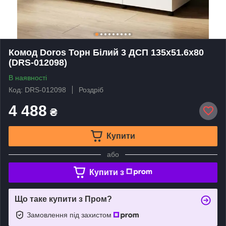
Комод Doros Торн Білий 3 ДСП 135х51.6х80
(DRS-012098)
В наявності
Код: DRS-012098
Роздріб
4 488
₴
Купити
або
Купити з
Що таке купити з Пром?
Замовлення під захистом