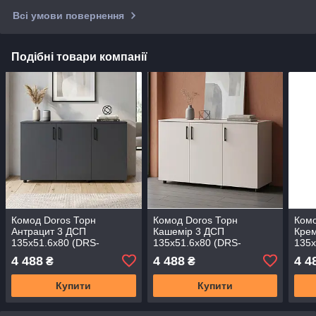
Всі умови повернення
Подібні товари компанії
Комод Doros Торн
Комод Doros Торн
Комо
Антрацит 3 ДСП
Кашемір 3 ДСП
Кре
135х51.6х80 (DRS-
135х51.6х80 (DRS-
135х
012097)
012099)
0121
4 488
4 488
4 4
₴
₴
Купити
Купити