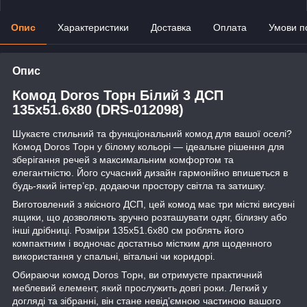
Опис
Характеристики
Доставка
Оплата
Умови п
Опис
Комод Doros Торн Білий 3 ДСП
135х51.6х80 (DRS-012098)
Шукаєте стильний та функціональний комод для вашої оселі?
Комод Doros Торн у білому кольорі — ідеальне рішення для
зберігання речей з максимальним комфортом та
елегантністю. Його сучасний дизайн гармонійно впишеться в
будь-який інтер’єр, додаючи простору світла та затишку.
Виготовлений з якісного ДСП, цей комод має три місткі висувні
ящики, що дозволяють зручно розташувати одяг, білизну або
інші дрібниці. Розміри 135х51.6х80 см роблять його
компактним і водночас достатньо містким для щоденного
використання у спальні, вітальні чи коридорі.
Обираючи комод Doros Торн, ви отримуєте практичний
меблевий елемент, який прослужить довгі роки. Легкий у
догляді та зібранні, він стане невід’ємною частиною вашого