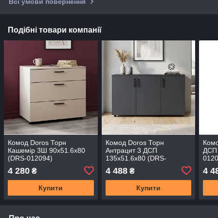
Всі умови повернення
Подібні товари компанії
Комод Doros Торн
Комод Doros Торн
Комо
Кашемір 3Ш 90х51.6х80
Антрацит 3 ДСП
ДСП 
(DRS-012094)
135х51.6х80 (DRS-
0120
012097)
4 280
4 488
4 4
₴
₴
Купити
Купити