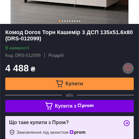
Комод Doros Торн Кашемір 3 ДСП 135х51.6х80
(DRS-012099)
В наявності
Код: DRS-012099
Роздріб
4 488
₴
Купити
або
Купити з
Що таке купити з Пром?
Замовлення під захистом