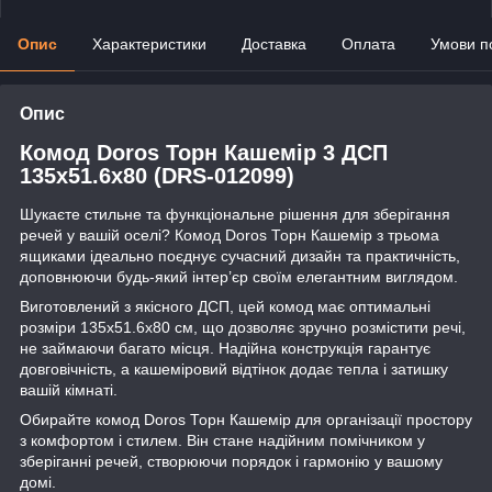
Опис
Характеристики
Доставка
Оплата
Умови п
Опис
Комод Doros Торн Кашемір 3 ДСП
135х51.6х80 (DRS-012099)
Шукаєте стильне та функціональне рішення для зберігання
речей у вашій оселі? Комод Doros Торн Кашемір з трьома
ящиками ідеально поєднує сучасний дизайн та практичність,
доповнюючи будь-який інтер’єр своїм елегантним виглядом.
Виготовлений з якісного ДСП, цей комод має оптимальні
розміри 135х51.6х80 см, що дозволяє зручно розмістити речі,
не займаючи багато місця. Надійна конструкція гарантує
довговічність, а кашеміровий відтінок додає тепла і затишку
вашій кімнаті.
Обирайте комод Doros Торн Кашемір для організації простору
з комфортом і стилем. Він стане надійним помічником у
зберіганні речей, створюючи порядок і гармонію у вашому
домі.