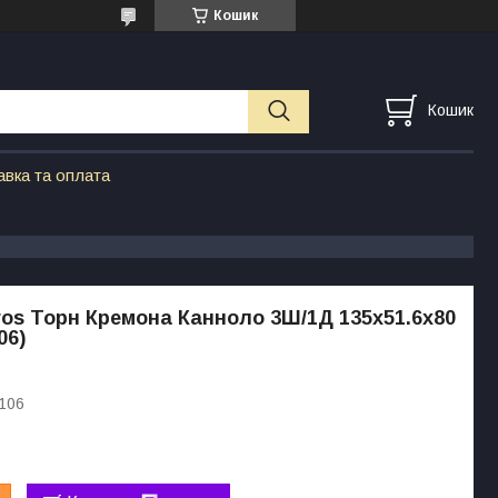
Кошик
Кошик
авка та оплата
os Торн Кремона Канноло 3Ш/1Д 135х51.6х80
06)
106