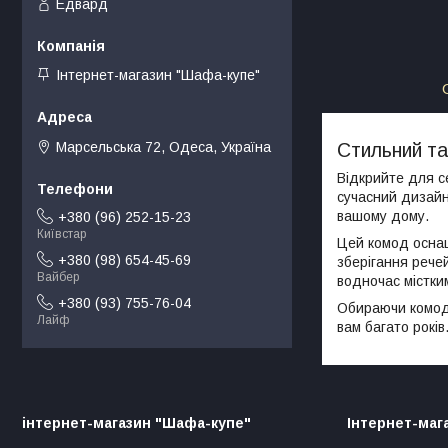
Едвард
Інтернет-магазин "Шафа-купе"
Марсельська 72, Одеса, Україна
Стильний та
Відкрийте для с
сучасний дизайн 
вашому дому.
+380 (96) 252-15-23
Київстар
Цей комод осна
+380 (98) 654-45-69
зберігання рече
Вайбер
водночас містким
+380 (93) 755-76-04
Обираючи комод 
Лайф
вам багато рокі
інтернет-магазин "Шафа-купе"
Інтернет-маг