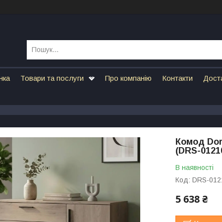
нка
Товари та послуги
Про компанію
Контакти
Дост
Комод Dor
(DRS-0121
В наявності
Код:
DRS-012
5 638 ₴