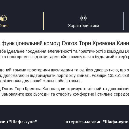
Опис
Характеристики
 функціональний комод Doros Торн Кремона Кан
ебе ідеальне поєднання елегантності та практичності з комодом D
та ніжні кремові відтінки гармонійно впишуться в будь-який інтер
щений трьома просторими шухлядами та однією дверцяткою, що з
й, допомагаючи підтримувати порядок у кімнаті. Розміри 135х51.6х8
 рішенням для вашої спальні або вітальні.
Doros Торн Кремона Канноло, ви отримуєте якісний та довговічний
в. Замовляйте вже сьогодні та створіть комфортне і стильне серед
азин "Шафа-купе"
Інтернет-магазин "Шафа-купе