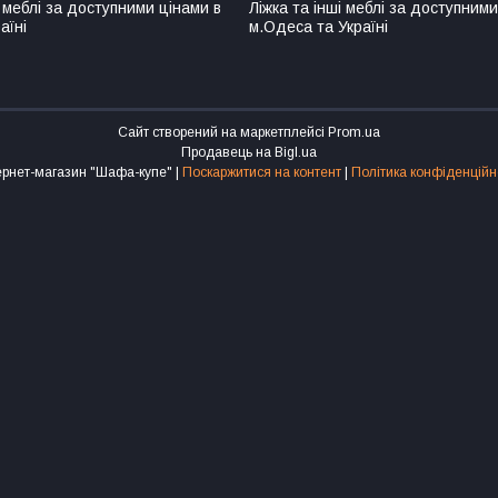
 меблі за доступними цінами в
Ліжка та інші меблі за доступними
аїні
м.Одеса та Україні
Сайт створений на маркетплейсі
Prom.ua
Продавець на Bigl.ua
Інтернет-магазин "Шафа-купе" |
Поскаржитися на контент
|
Політика конфіденційн