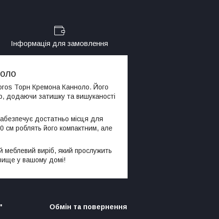
Інформація для замовлення
ноло
oros Торн Кремона Канноло. Його
’єр, додаючи затишку та вишуканості
абезпечує достатньо місця для
0 см роблять його компактним, але
 меблевий виріб, який прослужить
овище у вашому домі!
"
Обмін та повернення