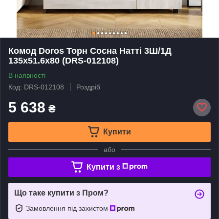
Комод Doros Торн Сосна Натті 3Ш/1Д
135х51.6х80 (DRS-012108)
В наявності
Код: DRS-012108
Роздріб
5 638
₴
Купити
або
Купити з
Що таке купити з Пром?
Замовлення під захистом