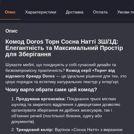
Опис
Характеристики
Доставка
Оплата
Умови п
Опис
Комод Doros Торн Сосна Натті 3Ш/1Д:
Елегантність та Максимальний Простір
для Зберігання
Шукаєте меблі, що поєднують у собі сучасний дизайн та
безкомпромісну практичність?
Комод серії «Торн» від
відомого бренду Doros
— це ідеальне рішення для тих, хто
цінує порядок та естетику натуральних текстур у інтер'єрі.
Чому варто обрати саме цей комод?
Продумана ергономіка:
Поєднання трьох містких
шухляд та закритого відділення з дверцятами дозволяє
організувати зберігання як дрібних аксесуарів, так і
об’ємних речей (постільної білизни, одягу або
документів).
Трендовий колір:
Відтінок «Сосна Натті» з виразною