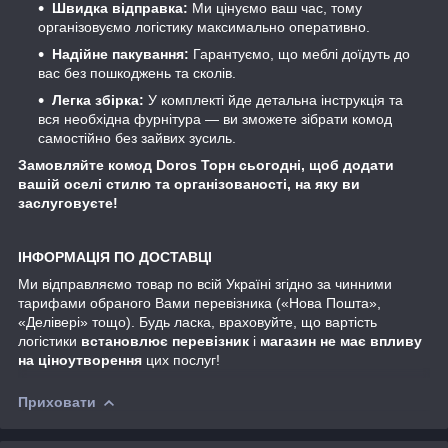
Швидка відправка:
Ми цінуємо ваш час, тому
організовуємо логістику максимально оперативно.
Надійне пакування:
Гарантуємо, що меблі доїдуть до
вас без пошкоджень та сколів.
Легка збірка:
У комплекті йде детальна інструкція та
вся необхідна фурнітура — ви зможете зібрати комод
самостійно без зайвих зусиль.
Замовляйте комод Doros Торн сьогодні, щоб додати
вашій оселі стилю та організованості, на яку ви
заслуговуєте!
ІНФОРМАЦІЯ ПО ДОСТАВЦІ
Ми відправляємо товар по всій Україні згідно за чинними
тарифами обраного Вами перевізника («Нова Пошта»,
«Делівері» тощо). Будь ласка, враховуйте, що вартість
логістики
встановлює перевізник
і
магазин не має впливу
на ціноутворення
цих послуг!
Приховати