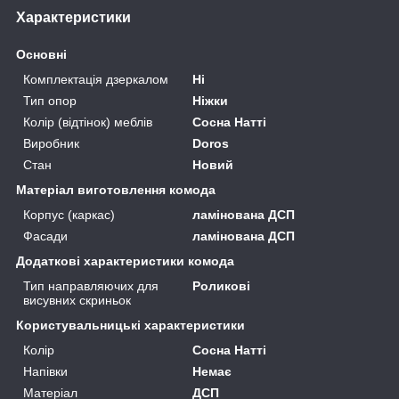
Характеристики
Основні
Комплектація дзеркалом
Ні
Тип опор
Ніжки
Колір (відтінок) меблів
Сосна Натті
Виробник
Doros
Стан
Новий
Матеріал виготовлення комода
Корпус (каркас)
ламінована ДСП
Фасади
ламінована ДСП
Додаткові характеристики комода
Тип направляючих для
Роликові
висувних скриньок
Користувальницькі характеристики
Колір
Сосна Натті
Напівки
Немає
Матеріал
ДСП