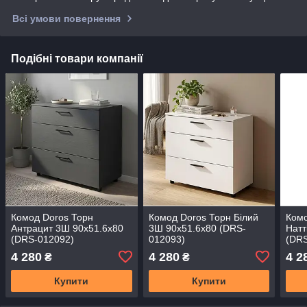
Всі умови повернення
Подібні товари компанії
Комод Doros Торн
Комод Doros Торн Білий
Комо
Антрацит 3Ш 90х51.6х80
3Ш 90х51.6х80 (DRS-
Натт
(DRS-012092)
012093)
(DRS
4 280
4 280
4 2
₴
₴
Купити
Купити