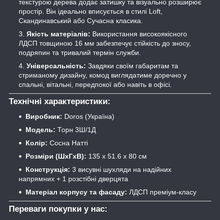
текстурою дерева додає затишку та візуально розширює
простір. Він ідеально вписується в стилі Loft,
Скандинавський або Сучасна класика.
Якість матеріалів:
Використання високоякісного
ЛДСП товщиною 16 мм забезпечує стійкість до зносу,
подряпин та тривалий термін служби.
Універсальність:
Завдяки своїм габаритам та
стриманому дизайну, комод виглядатиме доречно у
спальні, вітальні, передпокої або навіть в офісі.
Технічні характеристики:
Виробник:
Doros (Україна)
Модель:
Торн 3Ш/1Д
Колір:
Сосна Натті
Розміри (ШхГхВ):
135 х 51.6 х 80 см
Конструкція:
3 висувні шухляди на надійних
напрямних + 1 розстібні дверцята
Матеріал корпусу та фасаду:
ЛДСП преміум-класу
Переваги покупки у нас: