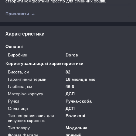
створити комфортний простір для сімейних обідів.
Приховати
Характеристики
Основні
Виробник
Doros
Користувальницькі характеристики
Висота, см
82
Гарантійний термін
18 місяців міс
Глибина, см
46,6
Матеріал корпусу
ДСП
Ручки
Ручка-скоба
Стільниця
ДСП
Тип направляючих для
Роликові
висувних скриньок
Тип товару
Модульна
Форма фасаду
прямий