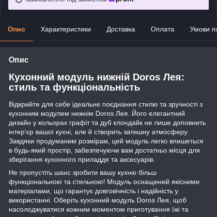
Опис
Характеристики
Доставка
Оплата
Умови п
Опис
Кухонний модуль нижній Doros Лея:
стиль та функціональність
Відкрийте для себе ідеальне поєднання стилю та зручності з
кухонним модулем нижнім Doros Лея. Його елегантний
дизайн у кольорах графіт та дуб клондайк не лише доповнить
інтер'єр вашої кухні, але й створить затишну атмосферу.
Завдяки продуманим розмірам, цей модуль легко впишеться
в будь-який простір, забезпечуючи вам достатньо місця для
зберігання кухонного приладдя та аксесуарів.
Не пропустіть шанс зробити вашу кухню більш
функціональною та стильною! Модуль оснащений якісними
матеріалами, що гарантує довговічність і надійність у
використанні. Оберіть кухонний модуль Doros Лея, щоб
насолоджуватися кожним моментом приготування їжі та