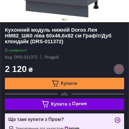
Кухонний модуль нижній Doros Лея
НМ82_Ш60 ліва 60х46,6х82 см Графіт/Дуб
клондайк (DRS-011372)
В наявності
Код: DRS-011372
Роздріб
2 120
₴
Купити
або
Купити з
Що таке купити з Пром?
Замовлення під захистом