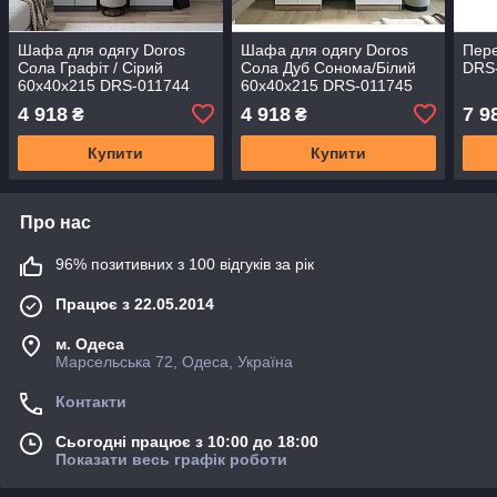
Шафа для одягу Doros
Шафа для одягу Doros
Пере
Сола Графіт / Сірий
Сола Дуб Сонома/Білий
DRS-
60х40х215 DRS-011744
60х40х215 DRS-011745
(44900341)
(44900344)
4 918
4 918
7 9
₴
₴
Купити
Купити
Про нас
96% позитивних з 100 відгуків за рік
Працює з 22.05.2014
м. Одеса
Марсельська 72, Одеса, Україна
Контакти
Сьогодні працює з 10:00 до 18:00
Показати весь графік роботи