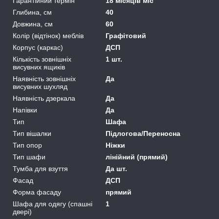
Гарантійний термін
18 місяців міс
Глибина, см
40
Довжина, см
60
Колір (відтінок) меблів
Графітовий
Корпус (каркас)
ДСП
Кількість зовнішніх
1 шт.
висувних ящиків
Наявність зовнішніх
Да
висувних шухляд
Наявність дзеркала
Да
Напівки
Да
Тип
Шафа
Тип вішалки
Підлогова/Переносна
Тип опор
Ніжки
Тип шафи
лінійний (прямий)
Тумба для взуття
Да шт.
Фасад
ДСП
Форма фасаду
прямий
Шафа для одягу (спашні
1
двері)