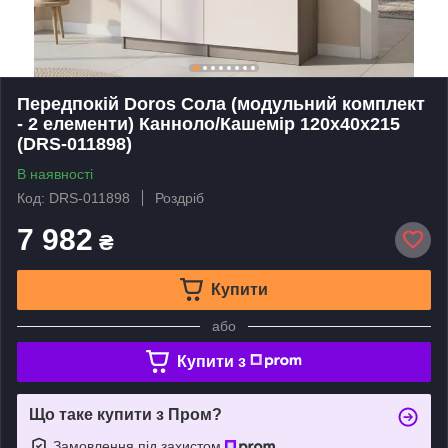
Передпокій Doros Сола (модульний комплект
- 2 елементи) Канноло/Кашемір 120х40х215
(DRS-011898)
В наявності
Код: DRS-011898
Роздріб
7 982
₴
Купити
або
Купити з
Що таке купити з Пром?
Замовлення під захистом