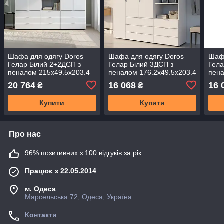
Шафа для одягу Doros
Шафа для одягу Doros
Шафа
Гелар Білий 2+2ДСП з
Гелар Білий 3ДСП з
Гела
пеналом 215х49.5х203.4
пеналом 176.2х49.5х203.4
пена
(DRS-011915)
(DRS-011919)
(DRS
20 764
16 068
16 
₴
₴
Купити
Купити
Про нас
96% позитивних з 100 відгуків за рік
Працює з 22.05.2014
м. Одеса
Марсельська 72, Одеса, Україна
Контакти