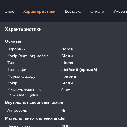
Опис
Характеристики
Доставка
Оплата
Умови 
Характеристики
Основні
Виробник
Doros
Колір (відтінок) меблів
Білий
Тип
Шафа
Тип шафи
лінійний (прямий)
Форма фасаду
прямий
Колір
Білий
Кількість зовнішніх
9 шт.
висувних ящиків
Внутрішнє наповнення шафи
Антресоль
Ні
Матеріал виготовлення шафи
Задня стінка
ДВП