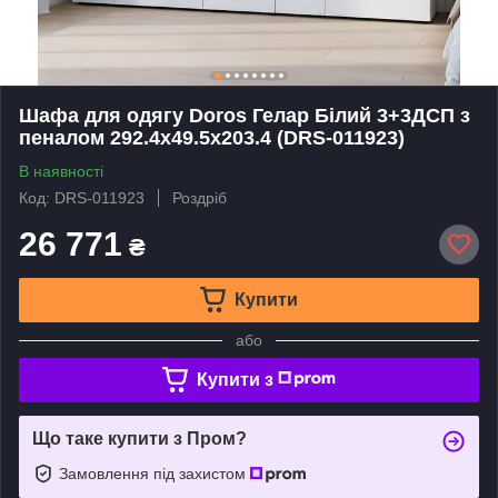
Шафа для одягу Doros Гелар Білий 3+3ДСП з
пеналом 292.4х49.5х203.4 (DRS-011923)
В наявності
Код: DRS-011923
Роздріб
26 771
₴
Купити
або
Купити з
Що таке купити з Пром?
Замовлення під захистом