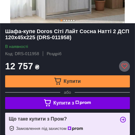
Шафа-купе Doros Сіті Лайт Сосна Натті 2 ДСП
120х45х225 (DRS-011958)
В наявності
Код: DRS-011958
Роздріб
12 757
₴
Купити
або
Купити з
Що таке купити з Пром?
Замовлення під захистом