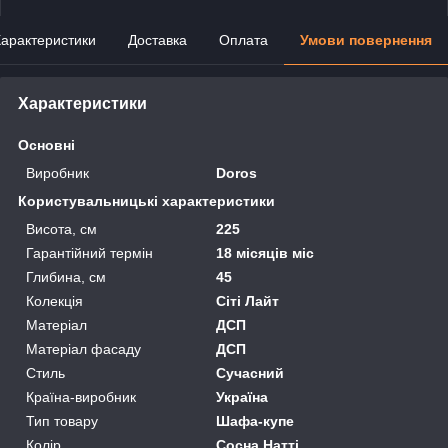
арактеристики
Доставка
Оплата
Умови повернення
Характеристики
Основні
Виробник
Doros
Користувальницькі характеристики
Висота, см
225
Гарантійний термін
18 місяців міс
Глибина, см
45
Колекція
Сіті Лайт
Матеріал
ДСП
Матеріал фасаду
ДСП
Стиль
Сучасний
Країна-виробник
Україна
Тип товару
Шафа-купе
Колір
Сосна Натті