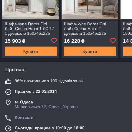
Шафа-купе Doros Сіті
Шафа-купе Doros Сіті
Шафа
Лайт Сосна Натті 1 ДСП /
Лайт Сосна Натті 2
Лайт
1 дзеркало 150х45х225
Дзеркала 150х45х225
150х
(DRS-011962)
(DRS-011963)
15 903
16 228
14 
₴
₴
Купити
Купити
Про нас
96% позитивних з 100 відгуків за рік
Працює з 22.05.2014
м. Одеса
Марсельська 72, Одеса, Україна
Контакти
Сьогодні працює з 10:00 до 18:00