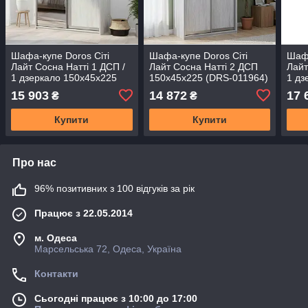
Шафа-купе Doros Сіті
Шафа-купе Doros Сіті
Шафа
Лайт Сосна Натті 1 ДСП /
Лайт Сосна Натті 2 ДСП
Лайт
1 дзеркало 150х45х225
150х45х225 (DRS-011964)
1 дз
(DRS-011962)
(DRS
15 903
14 872
17 
₴
₴
Купити
Купити
Про нас
96% позитивних з 100 відгуків за рік
Працює з 22.05.2014
м. Одеса
Марсельська 72, Одеса, Україна
Контакти
Сьогодні працює з 10:00 до 17:00