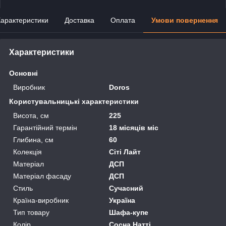
арактеристики
Доставка
Оплата
Умови повернення
Характеристики
Основні
Виробник
Doros
Користувальницькі характеристики
Висота, см
225
Гарантійний термін
18 місяців міс
Глибина, см
60
Колекція
Сіті Лайт
Матеріал
ДСП
Матеріал фасаду
ДСП
Стиль
Сучасний
Країна-виробник
Україна
Тип товару
Шафа-купе
Колір
Сосна Натті