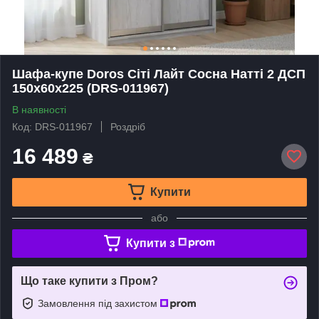
Шафа-купе Doros Сіті Лайт Сосна Натті 2 ДСП
150х60х225 (DRS-011967)
В наявності
Код: DRS-011967
Роздріб
16 489
₴
Купити
або
Купити з
Що таке купити з Пром?
Замовлення під захистом