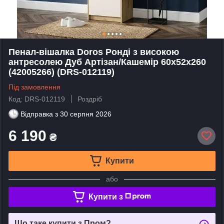
Пенал-вішалка Doros Ронді з високою
антресолею Дуб Артізан/Кашемір 60х52х260
(42005266) (DRS-012119)
Під замовлення
Код: DRS-012119
Роздріб
Відправка з
30 серпня 2026
6 190
₴
Купити
або
Купити з
Що таке купити з Пром?