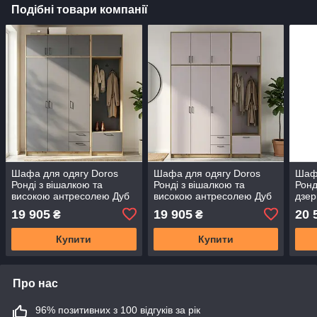
Подібні товари компанії
Шафа для одягу Doros
Шафа для одягу Doros
Шафа
Ронді з вішалкою та
Ронді з вішалкою та
Ронд
високою антресолею Дуб
високою антресолею Дуб
дзер
Артізан/Графіт 3 ДСП
Артізан/Кашемір 3 ДСП
антр
19 905
19 905
20 
₴
₴
181х52х260 (42005289)
181х52х260 (42005288)
Граф
(DRS-012135)
(DRS-012137)
(420
Купити
Купити
Про нас
96% позитивних з 100 відгуків за рік