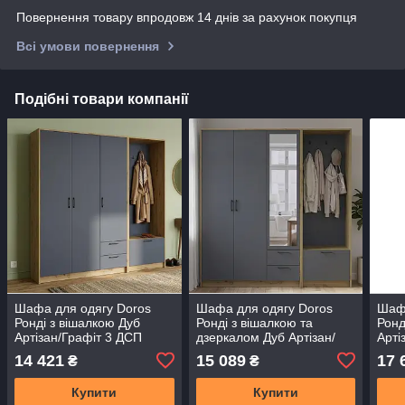
Повернення товару впродовж 14 днів за рахунок покупця
Всі умови повернення
Подібні товари компанії
Шафа для одягу Doros
Шафа для одягу Doros
Шафа
Ронді з вішалкою Дуб
Ронді з вішалкою та
Ронд
Артізан/Графіт 3 ДСП
дзеркалом Дуб Артізан/
Арті
181х52х195 (42005281)
Графіт 3 ДСП 181х52х195
220х
14 421
15 089
17 
₴
₴
(DRS-012132)
(42005283) (DRS-012138)
(DRS
Купити
Купити