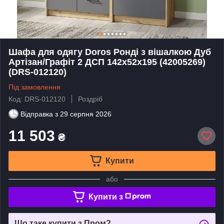
Шафа для одягу Doros Ронді з вішалкою Дуб
Артізан/Графіт 2 ДСП 142х52х195 (42005269)
(DRS-012120)
Під замовлення
Код: DRS-012120
Роздріб
Відправка з
29 серпня 2026
11 503
₴
Купити
або
Купити з
Що таке купити з Пром?