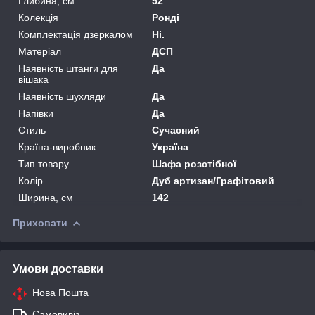
Глибина, см
52
Колекція
Ронді
Комплектація дзеркалом
Ні.
Матеріал
ДСП
Наявність штанги для
Да
вішака
Наявність шухляди
Да
Напівки
Да
Стиль
Сучасний
Країна-виробник
Україна
Тип товару
Шафа розстібної
Колір
Дуб артизан/Графітовий
Ширина, см
142
Приховати
Умови доставки
Нова Пошта
Самовивіз