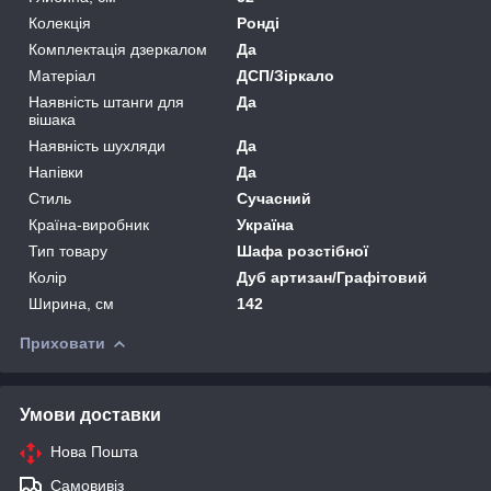
Колекція
Ронді
Комплектація дзеркалом
Да
Матеріал
ДСП/Зіркало
Наявність штанги для
Да
вішака
Наявність шухляди
Да
Напівки
Да
Стиль
Сучасний
Країна-виробник
Україна
Тип товару
Шафа розстібної
Колір
Дуб артизан/Графітовий
Ширина, см
142
Приховати
Умови доставки
Нова Пошта
Самовивіз