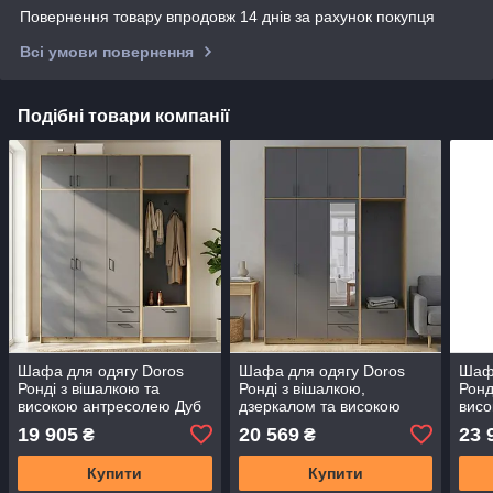
Повернення товару впродовж 14 днів за рахунок покупця
Всі умови повернення
Подібні товари компанії
Шафа для одягу Doros
Шафа для одягу Doros
Шафа
Ронді з вішалкою та
Ронді з вішалкою,
Ронд
високою антресолею Дуб
дзеркалом та високою
висо
Артізан/Графіт 3 ДСП
антресолею Дуб Артізан/
Арті
19 905
20 569
23 
₴
₴
181х52х260 (42005289)
Графіт 3 ДСП 181х52х260
220х
(DRS-012135)
(42005291) (DRS-012142)
(DRS
Купити
Купити