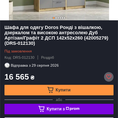
Шафа для одягу Doros Ронді з вішалкою,
дзеркалом та високою антресолею Дуб
Артізан/Графіт 2 ДСП 142х52х260 (42005279)
(DRS-012130)
Під замовлення
Код: DRS-012130
Роздріб
Відправка з
29 серпня 2026
16 565
₴
Купити
або
Купити з