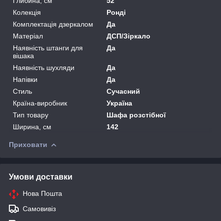
Глибина, см
52
Колекція
Ронді
Комплектація дзеркалом
Да
Матеріал
ДСП/Зіркало
Наявність штанги для
Да
вішака
Наявність шухляди
Да
Напівки
Да
Стиль
Сучасний
Країна-виробник
Україна
Тип товару
Шафа розстібної
Ширина, см
142
Приховати
Умови доставки
Нова Пошта
Самовивіз