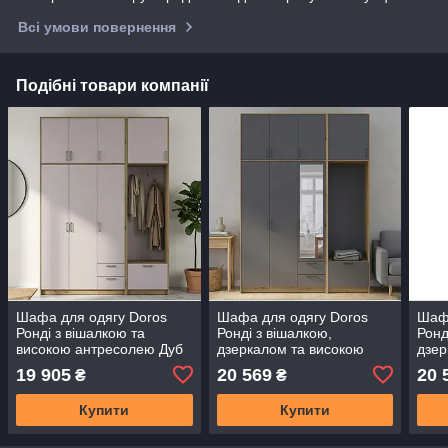
Всі умови повернення
Подібні товари компанії
Шафа для одягу Doros
Шафа для одягу Doros
Шафа
Ронді з вішалкою та
Ронді з вішалкою,
Ронд
високою антресолею Дуб
дзеркалом та високою
дзер
Артізан/Кашемір 3 ДСП
антресолею Дуб Артізан/
антр
19 905
20 569
20 
₴
₴
181х52х260 (42005288)
Графіт 3 ДСП 181х52х260
Каш
(DRS-012137)
(42005291) (DRS-012142)
181х
Купити
Купити