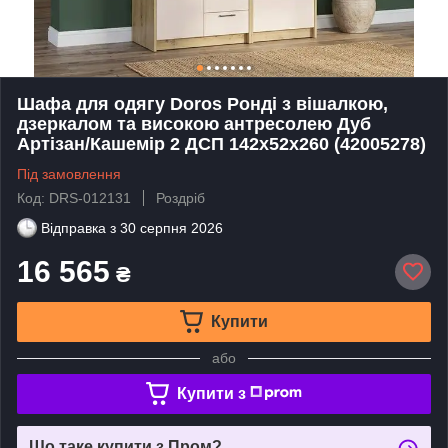
Шафа для одягу Doros Ронді з вішалкою,
дзеркалом та високою антресолею Дуб
Артізан/Кашемір 2 ДСП 142х52х260 (42005278)
Під замовлення
Код: DRS-012131
Роздріб
Відправка з
30 серпня 2026
16 565
₴
Купити
або
Купити з
Що таке купити з Пром?