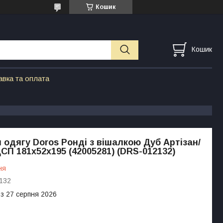
Кошик
Кошик
авка та оплата
одягу Doros Ронді з вішалкою Дуб Артізан/
ДСП 181х52х195 (42005281) (DRS-012132)
ня
132
 з 27 серпня 2026