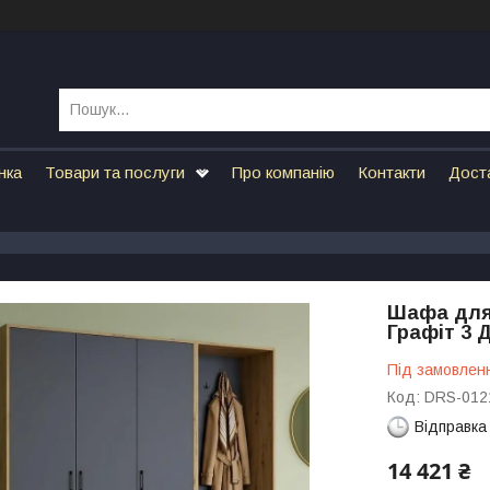
нка
Товари та послуги
Про компанію
Контакти
Дост
Шафа для 
Графіт 3 
Під замовлен
Код:
DRS-012
Відправка
14 421 ₴