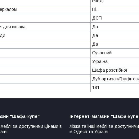
Ронді
зеркалом
Ні.
ДСП
и для вішака
Да
яди
Да
Да
Сучасний
Україна
Шафа розстібної
Дуб артизан/Графітов
181
азин "Шафа-купе"
Інтернет-магазин "Шафа-купе
 меблі за доступними цінами в
Ліжка та інші меблі за доступними
аїні
м.Одеса та Україні