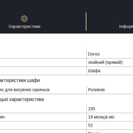
Характеристики
Інфор
Doros
лінійний (прямий)
Шафа
актеристики шафи
х для висувних скриньок
Роликові
цькі характеристики
195
мін
18 місяців міс
52