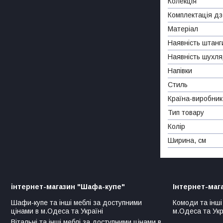
Колекція
Комплектація д
Матеріал
Наявність штанг
Наявність шухл
Напівки
Стиль
Країна-виробник
Тип товару
Колір
Ширина, см
інтернет-магазин "Шафа-купе"
Інтернет-маг
Шафи-купе та інші меблі за доступними
Комоди та інші
цінами в м.Одеса та Україні
м.Одеса та Укр
Вітальні та інші меблі за доступними цінами в