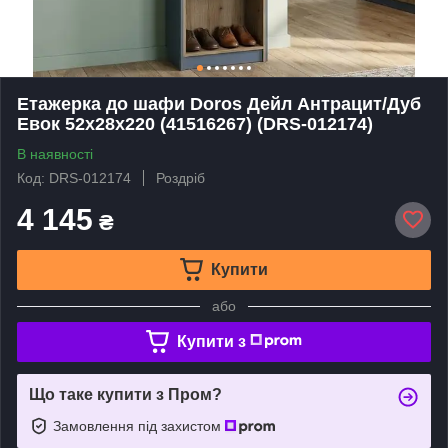
Етажерка до шафи Doros Дейл Антрацит/Дуб
Евок 52х28х220 (41516267) (DRS-012174)
В наявності
Код: DRS-012174
Роздріб
4 145
₴
Купити
або
Купити з
Що таке купити з Пром?
Замовлення під захистом