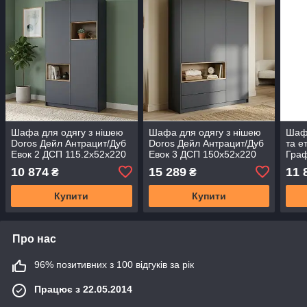
Шафа для одягу з нішею
Шафа для одягу з нішею
Шафа
Doros Дейл Антрацит/Дуб
Doros Дейл Антрацит/Дуб
та е
Евок 2 ДСП 115.2х52х220
Евок 3 ДСП 150х52х220
Граф
(44900525) (DRS-012168)
(44900526) (DRS-012169)
143.
10 874
15 289
11 
₴
₴
(420
Купити
Купити
Про нас
96% позитивних з 100 відгуків за рік
Працює з 22.05.2014