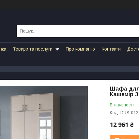
нка
Товари та послуги
Про компанію
Контакти
Дост
Шафа для 
Кашемір 3
В наявності
Код:
DRS-012
12 961 ₴