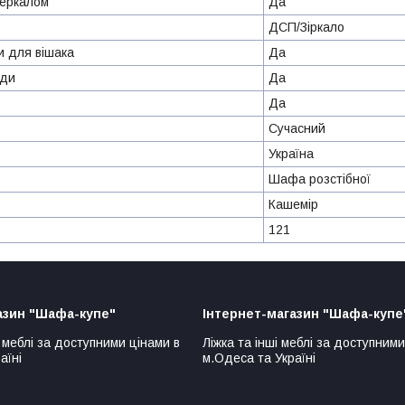
зеркалом
Да
ДСП/Зіркало
и для вішака
Да
яди
Да
Да
Сучасний
Україна
Шафа розстібної
Кашемір
121
азин "Шафа-купе"
Інтернет-магазин "Шафа-купе
 меблі за доступними цінами в
Ліжка та інші меблі за доступними
аїні
м.Одеса та Україні