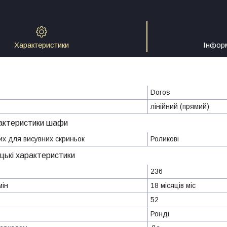
Характеристики
Інфор
Doros
лінійний (прямий)
актеристики шафи
х для висувних скриньок
Роликові
цькі характеристики
236
мін
18 місяців міс
52
Ронді