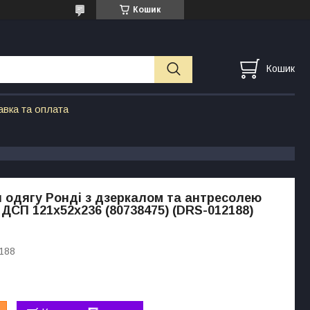
Кошик
Кошик
авка та оплата
одягу Ронді з дзеркалом та антресолею
 ДСП 121х52х236 (80738475) (DRS-012188)
188