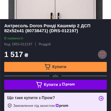
Антресоль Doros Ронді Кашемір 2 ДСП
82х52х41 (80738471) (DRS-012197)
В наявності
Код: DRS-012197
Роздріб
1 517
₴
Купити
або
Купити з
Що таке купити з Пром?
Замовлення під захистом