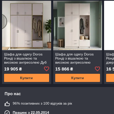
Шафа для одягу Doros
Шафа для одягу Doros
Шафа
Ронді з вішалкою та
Ронді з вішалкою та
Ронд
високою антресолею Дуб
високою антресолею
дзер
Артізан/Кашемір 3 ДСП
Кашемір 2 ДСП
антр
19 905
15 866
16 
₴
₴
181х52х260 (42005288)
142х52х260 (42005397)
ДСП
(DRS-012137)
(DRS-012210)
(420
Купити
Купити
Про нас
96% позитивних з 100 відгуків за рік
Працює з 22.05.2014