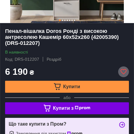
Пенал-вішалка Doros Ронді з високою
антресолею Кашемір 60х52х260 (42005390)
(DRS-012207)
В наявності
Код: DRS-012207
Роздріб
6 190
₴
Купити
або
Купити з
Що таке купити з Пром?
Замовлення під захистом