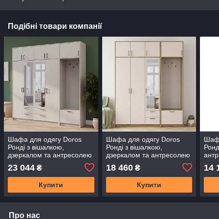
Подібні товари компанії
Шафа для одягу Doros
Шафа для одягу Doros
Шафа
Ронді з вішалкою,
Ронді з вішалкою,
Ронд
дзеркалом та антресолею
дзеркалом та антресолею
антр
Кашемір 4 ДСП
Дуб Артізан/Кашемір 3
ДСП
23 044
18 460
14 
₴
₴
220х52х236 (42005405)
ДСП 181х52х236
(420
(DRS-012225)
(42005286) (DRS-012141)
Купити
Купити
Про нас