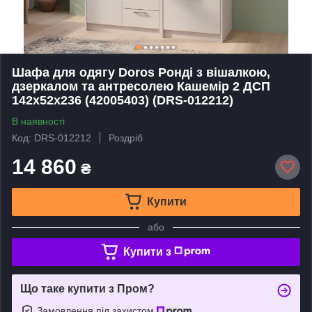
Шафа для одягу Doros Ронді з вішалкою,
дзеркалом та антресолею Кашемір 2 ДСП
142х52х236 (42005403) (DRS-012212)
В наявності
Код: DRS-012212
Роздріб
14 860
₴
Купити
або
Купити з
Що таке купити з Пром?
Замовлення під захистом