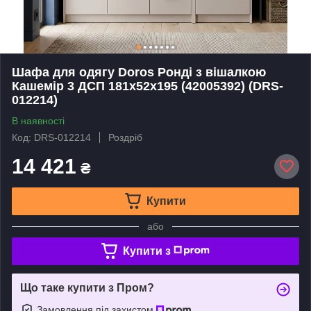
Шафа для одягу Doros Ронді з вішалкою
Кашемір 3 ДСП 181х52х195 (42005392) (DRS-
012214)
В наявності
Код: DRS-012214
Роздріб
14 421
₴
Купити
або
Купити з
Що таке купити з Пром?
Замовлення під захистом