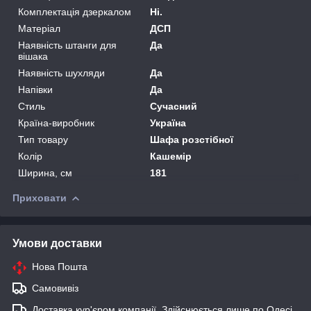
Комплектація дзеркалом
Ні.
Матеріал
ДСП
Наявність штанги для
Да
вішака
Наявність шухляди
Да
Напівки
Да
Стиль
Сучасний
Країна-виробник
Україна
Тип товару
Шафа розстібної
Колір
Кашемір
Ширина, см
181
Приховати
Умови доставки
Нова Пошта
Самовивіз
Доставка кур'єром компанії. Здійснюється лише по Одесі,