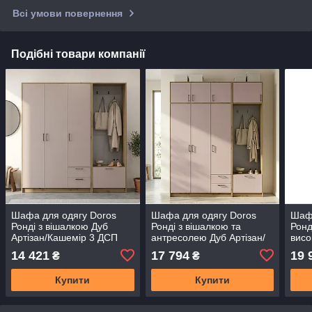
Всі умови повернення
Подібні товари компанії
Шафа для одягу Doros
Шафа для одягу Doros
Шафа
Ронді з вішалкою Дуб
Ронді з вішалкою та
Ронд
Артізан/Кашемір 3 ДСП
антресолею Дуб Артізан/
висо
181х52х195 (42005280)
Кашемір 3 ДСП
Арті
14 421
17 794
19 
₴
₴
(DRS-012133)
181х52х236 (42005284)
181х
(DRS-012136)
(DRS
Купити
Купити