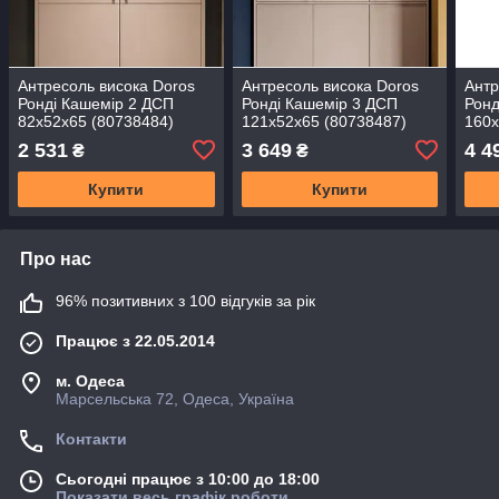
Антресоль висока Doros
Антресоль висока Doros
Антр
Ронді Кашемір 2 ДСП
Ронді Кашемір 3 ДСП
Ронд
82х52х65 (80738484)
121х52х65 (80738487)
160х
(DRS-012198)
(DRS-012199)
(DRS
2 531
3 649
4 4
₴
₴
Купити
Купити
Про нас
96% позитивних з 100 відгуків за рік
Працює з 22.05.2014
м. Одеса
Марсельська 72, Одеса, Україна
Контакти
Сьогодні працює з 10:00 до 18:00
Показати весь графік роботи