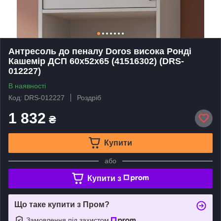
Антресоль до пеналу Doros висока Ронді
Кашемір ДСП 60х52х65 (41516302) (DRS-
012227)
В наявності
Код: DRS-012227
Роздріб
1 832
₴
Купити
або
Купити з
Що таке купити з Пром?
Замовлення під захистом