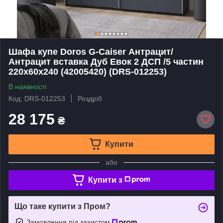
Шафа купе Doros G-Caiser Антрацит/
Антрацит вставка Дуб Евок 2 ДСП /5 частин
220х60х240 (42005420) (DRS-012253)
В наявності
Код: DRS-012253
Роздріб
28 175
₴
Купити
або
Купити з
Що таке купити з Пром?
Замовлення під захистом