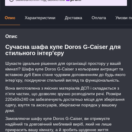
Опис
Характеристики
Доставка
Оплата
Умови п
Опис
Сучасна шафа купе Doros G-Caiser для
стильного інтер’єру
Шукаєте ідеальне рішення для організації простору у вашій
кімнаті? Шафа купе Doros G-Caiser з кольорами антрацит та
вставкою дуб Евок стане чудовим доповненням до будь-якого
інтер’єру, поєднуючи стильний вигляд та функціональність.
Вона виготовлена з якісних матеріалів ДСП і складається з
п’яти частин, що дозволяє зручно розподілити речі. Розміри
220х60х240 см забезпечують достатньо місця для зберігання
одягу, взуття та аксесуарів, зберігаючи порядок у вашому
домі.
Замовляючи шафу купе Doros G-Caiser, ви отримуєте
надійний та довговічний меблевий виріб, який не лише
прикрасить вашу кімнату, а й зробить щоденне життя