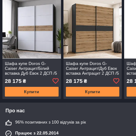
Шафа купе Doros G-
Шафа купе Doros G-
Шафа
Caiser Антрацит/Білий
Caiser Антрацит/Дуб Евок
Cais
вставка Дуб Евок 2 ДСП /5
вставка Антрацит 2 ДСП /5
вста
частин 220х60х240
частин 220х60х240
част
28 175
28 175
28 
₴
₴
(42005418) (DRS-012252)
(42005421) (DRS-012254)
(449
Купити
Купити
Про нас
96% позитивних з 100 відгуків за рік
Працює з 22.05.2014