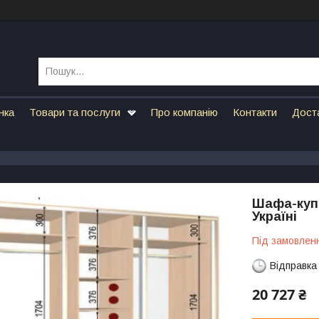
нка
Товари та послуги
Про компанію
Контакти
Дост
Шафа-купе
Україні
Під замовлен
Відправка
20 727 ₴