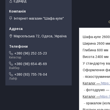
Едвард
Інтернет-магазин "Шафа-купе"
Марсельська 72, Одеса, Україна
Шафа-купе 2600х
Ширина 2600 мм
Глибина 600 мм
+380 (96) 252-15-23
Висота 2400 мм
Київстар
У стандартну ва
+380 (98) 654-45-69
Вайбер
Оформлення фа
+380 (93) 755-76-04
- піскоструминн
Лайф
Каталог
―
https
- фотодрукю — 
Каталог
―
https:
- оракалом (кол
Відтінок кольор