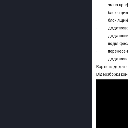
· зміна профіл
· блок ящиків 
· блок ящиків (
· додаткова 
· додатковий
· поділ фасаду
· перенесенн
· додаткова 
Вартість додатк
Відеозборки кон