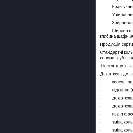
· Крайкування 
· У виробництв
· Збирання шаф 
· Ширина шафи 
глибина шафи 80
Продукція сертиф
Стандартні кольо
сонома, дуб сон
Нестандартні к
Додатково до ш
· консолі радіу
· підсвітка (ка
· додаткова 
· додаткова 
· поділ фасад
· зміна кольору
· зміна кольор