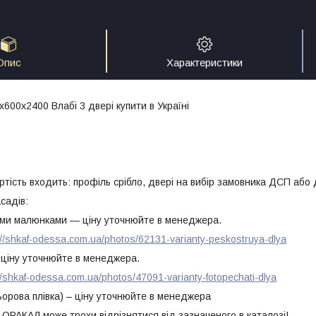
Опис
Характеристики
600х2400 Влабі 3 двері купити в Україні
ртість входить: профіль срібло, двері на вибір замовника ДСП або
садів:
ими малюнками ― ціну уточнюйте в менеджера.
://shkaf-odessa.com.ua/photos/62131-varianty-peskostruya-dlya
ціну уточнюйте в менеджера.
//shkaf-odessa.com.ua/photos/47091-varianty-fotopechati-dlya
ьорова плівка) – ціну уточнюйте в менеджера
у ОРАКАЛ може трохи відрізнятися від зазначеного в каталозі!