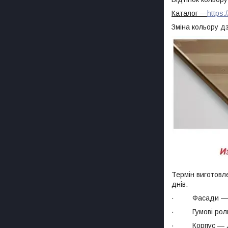
Каталог
―
https:
Зміна кольору д
Термін виготовл
днів.
· Фасади — лег
· Гумові ролик
· Корпус — ДС