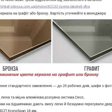
//shkaf-odessa.com.ua/photos/62132-tsveta-lakobeli-dlya
зеркала на графіт або бронзу. Вартість уточнюйте в менеджера
ення стандартного замовлення — до 20 робочих днів, шафи з фот
ка та міцна алюмінієва розсувна система Deco.
и на підшипниках дають змогу легко й безшумно пересувати двер
П KronoSpan 16 мм.