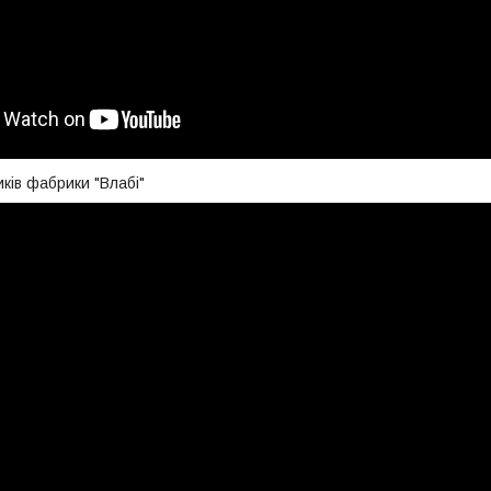
ків фабрики "Влабі"