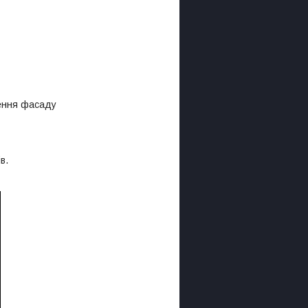
ення фасаду
в.