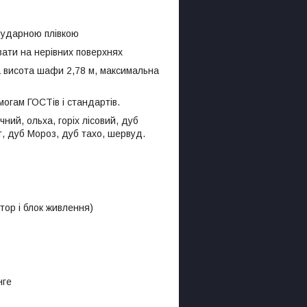
иударною плівкою
ати на нерівних поверхнях
висота шафи 2,78 м, максимальна
могам ГОСТів і стандартів.
ний, ольха, горіх лісовий, дуб
т, дуб Мороз, дуб тахо, шервуд.
тор і блок живлення)
нге