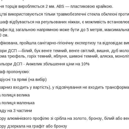
торців виробляється 2 мм. ABS — пластиковою крайкою.
і використовуються тільки травмобезпечні стекла обклеєні прот
відбувається на регульованих ніжках, є можливість встановлюв
під загальною напрямною може бути до 5 метрів, максимальна 
 см.
ікована, пройшла санітарно-гігієнічну експертизу та відповідає ви
ри ДСП ―білий, бук венге темний, венге світлий, вишня, дуб молоч
ома трюфель, горіх темний, яблуня, шимоні темний, аляска, монолі
ольори ДСП - Анжелик збільшення ціни на 10%
аф пропонуємо:
сні та прямі (на вибір)
рниз входить у вартість), у підсвічування не входить трансформа
полиця велика
полиця маленька
у на 3 частини
 алюмінієвого профілю зі срібла на золото, бронзу, білий або ве
у дзеркала на графіт або бронзу