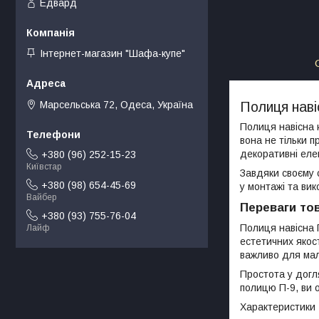
Едвард
Інтернет-магазин "Шафа-купе"
Марсельська 72, Одеса, Україна
Полиця наві
Полиця навісна 
вона не тільки п
декоративні елем
+380 (96) 252-15-23
Київстар
Завдяки своєму с
+380 (98) 654-45-69
у монтажі та вик
Вайбер
Переваги то
+380 (93) 755-76-04
Полиця навісна 
Лайф
естетичних якос
важливо для мал
Простота у догл
полицю П-9, ви 
Характеристики