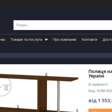
нка
Товари та послуги
Про компанію
Контакти
Дост
Полиця на
Україні
В наявності
Код:
KOM-302
від 1 553,