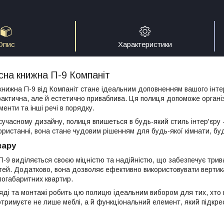
Опис
Характеристики
сна книжна П-9 Компаніт
книжна П-9 від Компаніт стане ідеальним доповненням вашого інтер
рактична, але й естетично приваблива. Ця полиця допоможе організ
енти та інші речі в порядку.
учасному дизайну, полиця впишеться в будь-який стиль інтер'єру -
ористанні, вона стане чудовим рішенням для будь-якої кімнати, буд
вару
П-9 виділяється своєю міцністю та надійністю, що забезпечує три
тей. Додатково, вона дозволяє ефективно використовувати вертик
огабаритних квартир.
яді та монтажі робить цю полицю ідеальним вибором для тих, хто 
отримуєте не лише меблі, а й функціональний елемент, який підкре