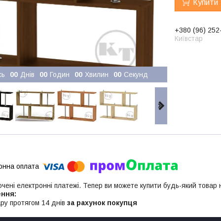
Купити
+380 (96) 252
Київстар
сь
0
0
Днів
0
0
Годин
0
0
Хвилин
0
0
Секунд
ючені електронні платежі. Тепер ви можете купити будь-який товар
ру протягом 14 днів
за рахунок покупця