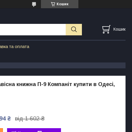
Кошик
Кошик
авка та оплата
вісна книжна П-9 Компаніт купити в Одесі,
94 ₴
від 1 602 ₴