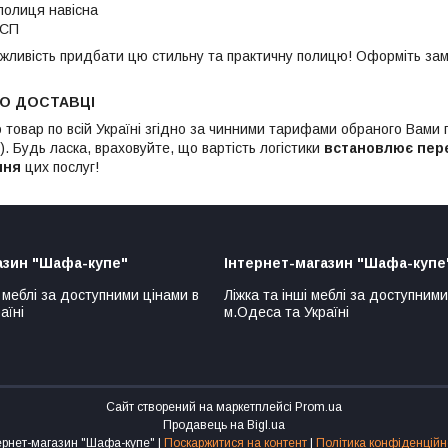
 полиця навісна
ДСП
жливість придбати цю стильну та практичну полицю! Оформіть зам
ПО ДОСТАВЦІ
 товар по всій Україні згідно за чинними тарифами обраного Вами
. Будь ласка, враховуйте, що вартість логістики
встановлює пер
ння
цих послуг!
азин "Шафа-купе"
Інтернет-магазин "Шафа-купе
 меблі за доступними цінами в
Ліжка та інші меблі за доступними
аїні
м.Одеса та Україні
Сайт створений на маркетплейсі
Prom.ua
Продавець на Bigl.ua
Інтернет-магазин "Шафа-купе" |
Поскаржитися на контент
|
Політика конфіденційн