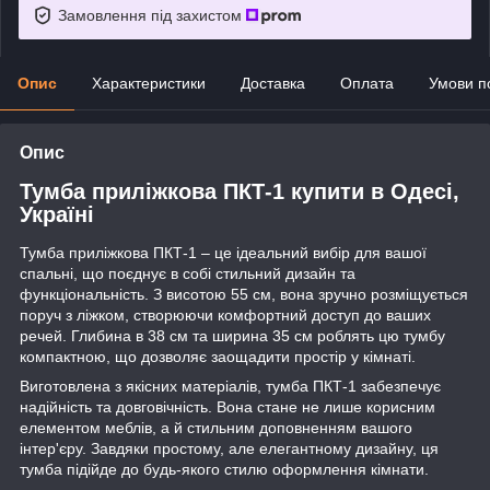
Замовлення під захистом
Опис
Характеристики
Доставка
Оплата
Умови п
Опис
Тумба приліжкова ПКТ-1 купити в Одесі,
Україні
Тумба приліжкова ПКТ-1 – це ідеальний вибір для вашої
спальні, що поєднує в собі стильний дизайн та
функціональність. З висотою 55 см, вона зручно розміщується
поруч з ліжком, створюючи комфортний доступ до ваших
речей. Глибина в 38 см та ширина 35 см роблять цю тумбу
компактною, що дозволяє заощадити простір у кімнаті.
Виготовлена з якісних матеріалів, тумба ПКТ-1 забезпечує
надійність та довговічність. Вона стане не лише корисним
елементом меблів, а й стильним доповненням вашого
інтер'єру. Завдяки простому, але елегантному дизайну, ця
тумба підійде до будь-якого стилю оформлення кімнати.