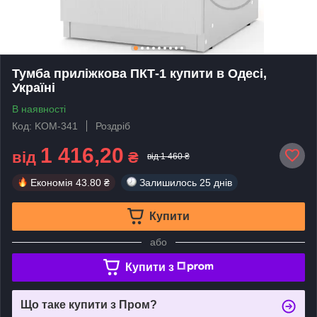
Тумба приліжкова ПКТ-1 купити в Одесі,
Україні
В наявності
Код: KOM-341
Роздріб
1 416,20
від
₴
від 1 460 ₴
Економія
43.80 ₴
Залишилось
25 днів
Купити
або
Купити з
Що таке купити з Пром?