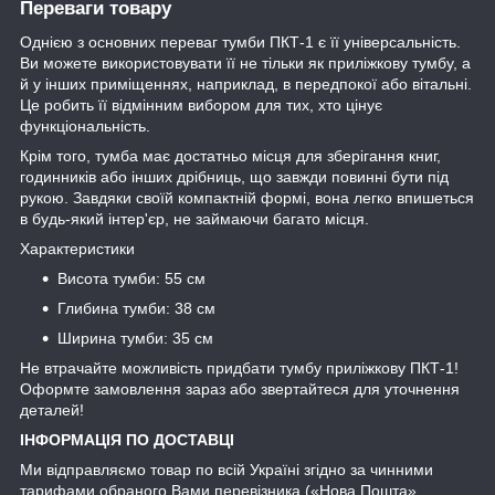
Переваги товару
Однією з основних переваг тумби ПКТ-1 є її універсальність.
Ви можете використовувати її не тільки як приліжкову тумбу, а
й у інших приміщеннях, наприклад, в передпокої або вітальні.
Це робить її відмінним вибором для тих, хто цінує
функціональність.
Крім того, тумба має достатньо місця для зберігання книг,
годинників або інших дрібниць, що завжди повинні бути під
рукою. Завдяки своїй компактній формі, вона легко впишеться
в будь-який інтер'єр, не займаючи багато місця.
Характеристики
Висота тумби: 55 см
Глибина тумби: 38 см
Ширина тумби: 35 см
Не втрачайте можливість придбати тумбу приліжкову ПКТ-1!
Оформте замовлення зараз або звертайтеся для уточнення
деталей!
ІНФОРМАЦІЯ ПО ДОСТАВЦІ
Ми відправляємо товар по всій Україні згідно за чинними
тарифами обраного Вами перевізника («Нова Пошта»,