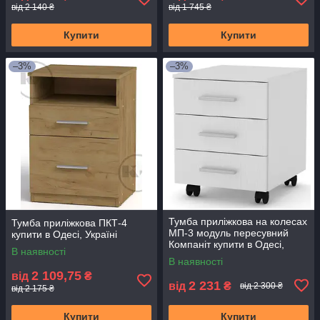
від 2 140 ₴
від 1 745 ₴
Купити
Купити
–3%
–3%
Тумба приліжкова на колесах
Тумба приліжкова ПКТ-4
МП-3 модуль пересувний
купити в Одесі, Україні
Компаніт купити в Одесі,
В наявності
Україні
В наявності
2 109,75
від
₴
2 231
від
₴
від 2 300 ₴
від 2 175 ₴
Купити
Купити