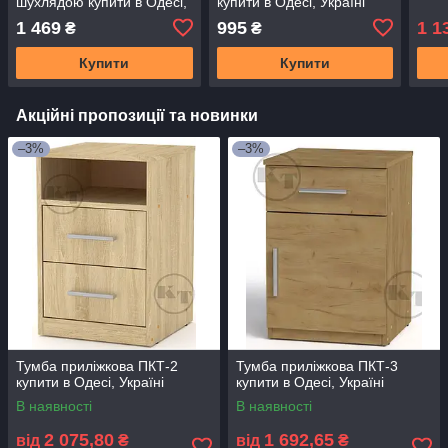
шухлядою купити в Одесі,
купити в Одесі, Україні
Україні
1 469
995
1 1
₴
₴
Купити
Купити
Акційні пропозиції та новинки
–3%
–3%
Тумба приліжкова ПКТ-2
Тумба приліжкова ПКТ-3
купити в Одесі, Україні
купити в Одесі, Україні
В наявності
В наявності
2 075,80
1 692,65
від
₴
від
₴