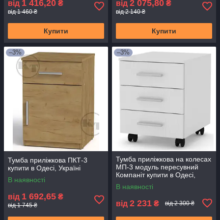
1 416,20
2 075,80
від
₴
від
₴
від 1 460 ₴
від 2 140 ₴
Купити
Купити
–3%
–3%
Тумба приліжкова на колесах
Тумба приліжкова ПКТ-3
МП-3 модуль пересувний
купити в Одесі, Україні
Компаніт купити в Одесі,
В наявності
Україні
В наявності
1 692,65
від
₴
2 231
від
₴
від 2 300 ₴
від 1 745 ₴