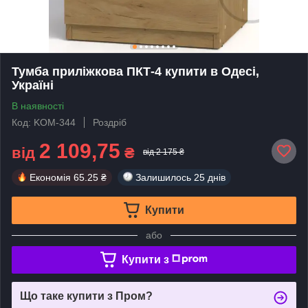
Тумба приліжкова ПКТ-4 купити в Одесі,
Україні
В наявності
Код: KOM-344
Роздріб
2 109,75
від
₴
від 2 175 ₴
Економія
65.25 ₴
Залишилось
25 днів
Купити
або
Купити з
Що таке купити з Пром?