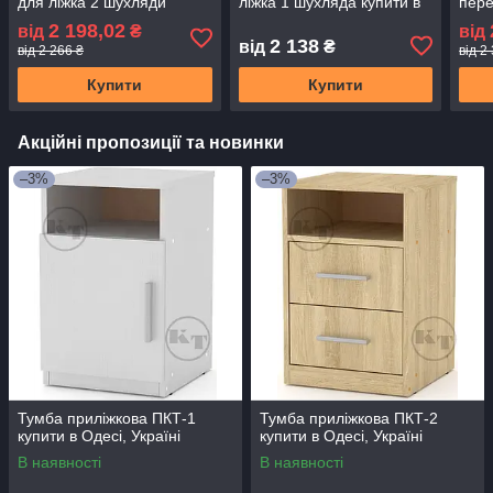
для ліжка 2 шухляди
ліжка 1 шухляда купити в
пере
купити в Одесі, Україні
Одесі, Україні
купи
2 198,02
від
₴
від
2 138
від
₴
від 2 266 ₴
від 2
Купити
Купити
Акційні пропозиції та новинки
–3%
–3%
Тумба приліжкова ПКТ-1
Тумба приліжкова ПКТ-2
купити в Одесі, Україні
купити в Одесі, Україні
В наявності
В наявності