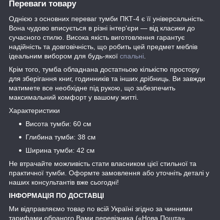
Переваги товару
Однією з основних переваг тумби ПКТ-4 є її універсальність.
Вона чудово вписується в різні інтер'єри — від класики до
сучасного стилю. Висока якість виготовлення гарантує
надійність та довговічність, що робить цей предмет меблів
ідеальним вибором для будь-якої
спальні
.
Крім того, тумба обладнана достатньою кількістю простору
для зберігання книг, годинників та інших дрібниць. Ви завжди
матимете все необхідне під рукою, що забезпечить
максимальний комфорт у вашому житті.
Характеристики
Висота тумби: 60 см
Глибина тумби: 38 см
Ширина тумби: 42 см
Не втрачайте можливість стати власником цієї стильної та
практичної тумби. Оформте замовлення або уточніть деталі у
наших консультантів вже сьогодні!
ІНФОРМАЦІЯ ПО ДОСТАВЦІ
Ми відправляємо товар по всій Україні згідно за чинними
тарифами обраного Вами перевізника («Нова Пошта»,