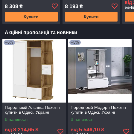
від
8 308
8 193
₴
₴
від 1
Купити
Купити
Акційні пропозиції та новинки
–5%
–5%
Передпокій Альпіна Пехотін
Передпокій Модерн Пехотін
купити в Одесі, Україні
купити в Одесі, Україні
В наявності
В наявності
8 214,65
5 546,10
від
₴
від
₴