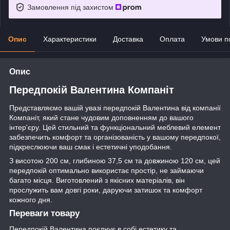
Замовлення під захистом
Опис
Характеристики
Доставка
Оплата
Умови п
Опис
Передпокій Валентина Компаніт
Представляємо вашій увазі передпокій Валентина від компанії
Компаніт, який стане чудовим доповненням до вашого
інтер'єру. Цей стильний та функціональний меблевий елемент
забезпечить комфорт та організованість у вашому передпокої,
підкреслюючи ваш смак і естетичні уподобання.
З висотою 200 см, глибиною 37,5 см та довжиною 120 см, цей
передпокій оптимально використає простір, не займаючи
багато місця. Виготовлений з якісних матеріалів, він
прослужить вам довгі роки, даруючи затишок та комфорт
кожного дня.
Переваги товару
Передпокій Валентина поєднує в собі естетику та