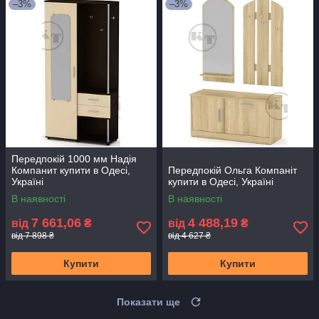
–3%
–3%
Передпокій 1000 мм Надія
Компанит купити в Одесі,
Передпокій Ольга Компаніт
Україні
купити в Одесі, Україні
В наявності
В наявності
7 661,06
4 488,19
від
₴
від
₴
від 7 898 ₴
від 4 627 ₴
Купити
Купити
Показати ще