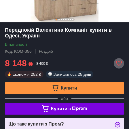
Передпокій Валентина Компаніт купити в
Одесі, Україні
В наявності
Код: KOM-356
Роздріб
8 148
₴
8 400 ₴
Економія
252 ₴
Залишилось
25 днів
Купити
або
Купити з
Що таке купити з Пром?