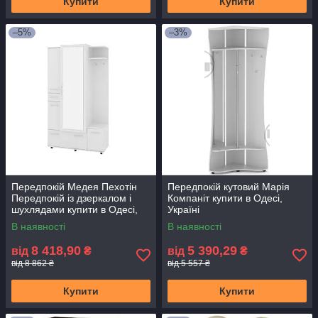
Купити
Купити
–5%
–3%
Передпокій Медея Пехотін
Передпокій кутовий Марія
Передпокій із дзеркалом і
Компаніт купити в Одесі,
шухлядами купити в Одесі,
Україні
Україні
В наявності
В наявності
8 418,90
5 390,29
від
₴
від
₴
від 8 862 ₴
від 5 557 ₴
Купити
Купити