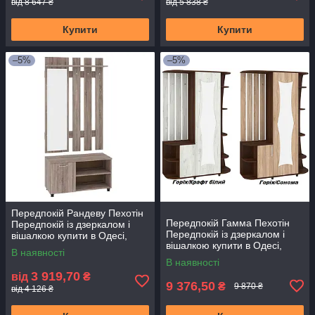
від 8 647 ₴
від 5 838 ₴
Купити
Купити
–5%
–5%
Передпокій Рандеву Пехотін
Передпокій Гамма Пехотін
Передпокій із дзеркалом і
Передпокій із дзеркалом і
вішалкою купити в Одесі,
вішалкою купити в Одесі,
Україні
В наявності
Україні
В наявності
3 919,70
від
₴
9 376,50
₴
9 870 ₴
від 4 126 ₴