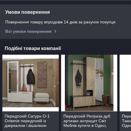
Умови повернення
Повернення товару впродовж 14 днів за рахунок покупця
Всі умови повернення
Подібні товари компанії
Передпокій Сатурн О-1
Передпокій Реприза дуб
Пере
Олімпія передпокій із
артизан антрацит Світ
Тама
дзеркалом і вішалкою
Меблів купити в Одесі,
Одес
купити в Одесі, Україні
Україні