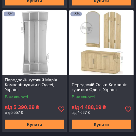
Купити
Купити
–3%
–3%
Передпокій кутовий Марія
Компаніт купити в Одесі,
Передпокій Ольга Компаніт
Україні
купити в Одесі, Україні
В наявності
В наявності
5 390,29
4 488,19
від
₴
від
₴
від 5 557 ₴
від 4 627 ₴
Купити
Купити