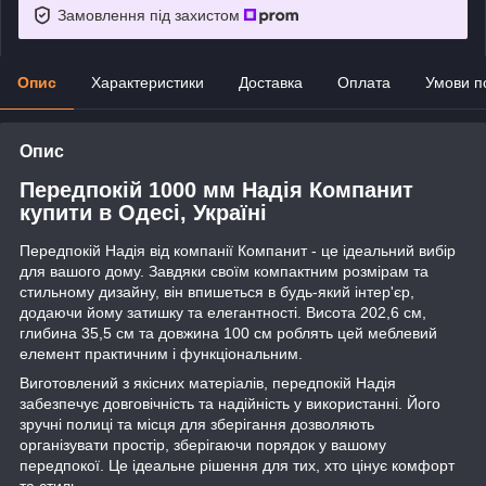
Замовлення під захистом
Опис
Характеристики
Доставка
Оплата
Умови п
Опис
Передпокій 1000 мм Надія Компанит
купити в Одесі, Україні
Передпокій Надія від компанії Компанит - це ідеальний вибір
для вашого дому. Завдяки своїм компактним розмірам та
стильному дизайну, він впишеться в будь-який інтер'єр,
додаючи йому затишку та елегантності. Висота 202,6 см,
глибина 35,5 см та довжина 100 см роблять цей меблевий
елемент практичним і функціональним.
Виготовлений з якісних матеріалів, передпокій Надія
забезпечує довговічність та надійність у використанні. Його
зручні полиці та місця для зберігання дозволяють
організувати простір, зберігаючи порядок у вашому
передпокої. Це ідеальне рішення для тих, хто цінує комфорт