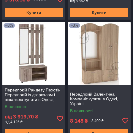
від 8 862 ₴
Купити
Купити
–5%
–3%
Передпокій Рандеву Пехотін
Передпокій Валентина
Передпокій із дзеркалом і
Компаніт купити в Одесі,
вішалкою купити в Одесі,
Україні
Україні
В наявності
В наявності
3 919,70
від
₴
8 148
₴
8 400 ₴
від 4 126 ₴