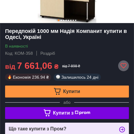
Передпокій 1000 мм Надія Компанит купити в
Одесі, Україні
В наявності
Код: KOM-358
Роздріб
7 661,06
від
₴
від 7 898 ₴
Економія
236.94 ₴
Залишилось
24 дні
Купити
або
Купити з
Що таке купити з Пром?