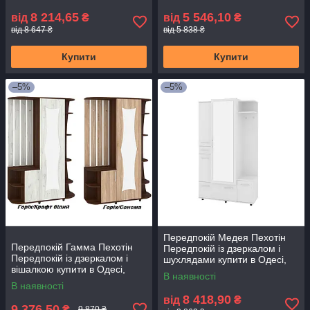
8 214,65
5 546,10
від
₴
від
₴
від 8 647 ₴
від 5 838 ₴
Купити
Купити
–5%
–5%
Передпокій Медея Пехотін
Передпокій Гамма Пехотін
Передпокій із дзеркалом і
Передпокій із дзеркалом і
шухлядами купити в Одесі,
вішалкою купити в Одесі,
Україні
В наявності
Україні
В наявності
8 418,90
від
₴
9 376,50
₴
9 870 ₴