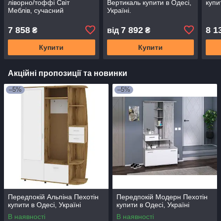
ліворно/тоффі Світ
Вертикаль купити в Одесі,
купи
Меблів, сучасний
Україні.
стильний передпокій
купити в Одесі, Україні
7 858
7 892
8 1
₴
від
₴
Купити
Купити
Акційні пропозиції та новинки
–5%
–5%
Передпокій Альпіна Пехотін
Передпокій Модерн Пехотін
купити в Одесі, Україні
купити в Одесі, Україні
В наявності
В наявності