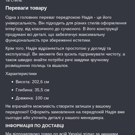
та стиль.
Переваги товару
Одна з головних переваг передпокою Надія - це його
універсальність. Він підходить для різних стилів оформлення
інтер'єру, від класичного до сучасного. В його конструкції
продумані всі деталі, що забезпечує максимальну
функціональність при збереженні естетики.
Крім того, Надія відрізняється простотою у догляді та
експлуатації. Ви зможете без зусиль підтримувати чистоту, а
також швидко знайти потрібні речі завдяки зручному
розміщенню полиць та вішалок.
Характеристики
Висота: 202,6 см
Глибина: 35,5 см
Довжина: 100 см
Не втрачайте можливість створити затишок у вашому
передпокої! Оформіть замовлення на передпокій Надія вже
сьогодні або уточніть деталі у нашого менеджера.
ІНФОРМАЦІЯ ПО ДОСТАВЦІ
Ми відправляємо товар по всій Україні згідно за чинними