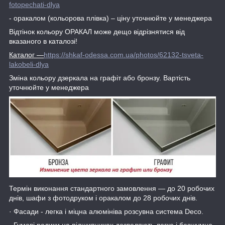
fotopechati-dlya
- оракалом (кольорова плівка) – ціну уточнюйте у менеджера
Відтінок кольору ОРАКАЛ може дещо відрізнятися від
вказаного в каталозі!
Каталог
―
https://shkaf-odessa.com.ua/photos/62132-tsveta-
lakobeli-dlya
Зміна кольору дзеркала на графіт або бронзу. Вартість
уточнюйте у менеджера
Термін виконання стандартного замовлення ― до 20 робочих
днів, шафи з фотодруком і оракалом до 28 робочих днів.
· Фасади - легка і міцна алюмініва розсувна система Deco.
· Гумові ролики на підшипниках дозволяють легко і безшумно