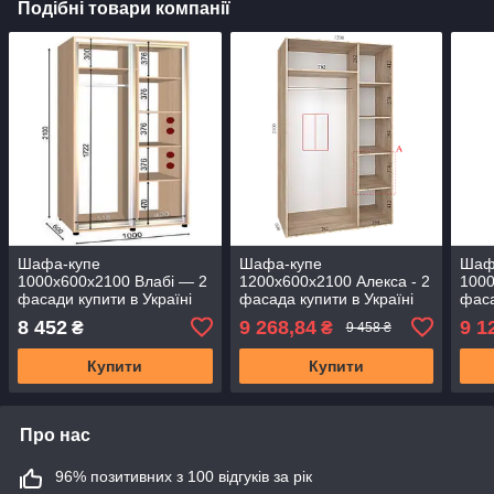
Подібні товари компанії
Шафа-купе
Шафа-купе
Шаф
1000х600х2100 Влабі — 2
1200х600х2100 Алекса - 2
1000
фасади купити в Україні
фасада купити в Україні
фаса
8 452
9 268,84
9 1
₴
₴
9 458 ₴
Купити
Купити
Про нас
96% позитивних з 100 відгуків за рік