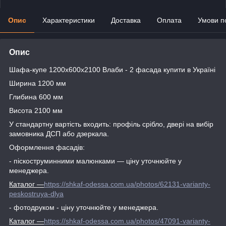
Опис
Характеристики
Доставка
Оплата
Умови п
Опис
Шафа-купе 1200х600х2100 Влаби - 2 фасада купити в Україні
Ширина 1200 мм
Глибина 600 мм
Висота 2100 мм
У стандартну вартість входить: профіль срібло, двері на вибір
замовника ДСП або дзеркала.
Оформлення фасадів:
- піскоструминними малюнками ― ціну уточнюйте у
менеджера.
Каталог
―
https://shkaf-odessa.com.ua/photos/62131-varianty-
peskostruya-dlya
- фотодруком - ціну уточнюйте у менеджера.
Каталог
―
https://shkaf-odessa.com.ua/photos/47091-varianty-