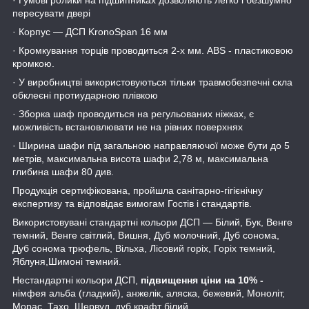
пересувати двері
· Корпус ― ДСП KronoSpan 16 мм
· Кромкування торців проводиться 2-х мм. ABS - пластиковою
кромкою.
· У виробництві використовуються тільки травмобезпечні скла
обклеєні протиударною плівкою
· Зборка шаф проводиться на регульованих ніжках, є
можливість встановлювати не на рівних поверхнях
· Ширина шафи під загальною направляючої може бути до 5
метрів, максимальна висота шафи 2,78 м, максимальна
глибина шафи 80 див.
Продукція сертифікована, пройшла санітарно-гігієнічну
експертизу та відповідає вимогам Гостів і стандартів.
Використовувані стандартні кольори ДСП ― Білий, Бук, Венге
темний, Венге світлий, Вишня, Дуб молочний, Дуб сонома,
Дуб сонома трюфель, Вільха, Лісовий горіх, Горіх темний,
Яблуня,Шимоні темний.
Нестандартні кольори ДСП,
підвищення ціни на 10% -
німфея альба (гладкий), анжелік, аляска, бежевий, Моноліт,
Морас, Тахо, Шервуд, дуб крафт білий.