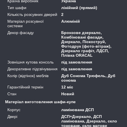
Країна виробник
Україна
Тип шафи
лінійний (прямий)
Кількість розсувних дверей
2
Матеріал розсувної
Алюміній
системи
Декор фасаду
Бронзове дзеркало,
Комбіновані фасади,
Дзеркало, Піскоструй,
Фотодрук (фото-вітраж),
Дзеркало графіт, ЛДСП,
Плівка ORACAL
Зовнішня кутова консоль
під замовлення
Декоративне підсвічування
під замовлення
Колір (відтінок) меблів
Дуб Сонома Трюфель, Дуб
сонома
Гарантійний термін
12 міс
Стан
Новий
Матеріал виготовлення шафи-купе
Корпус
ламінована ДСП
Двері
ДСП+Дзеркало, ДСП
ламінована, Дзеркало, скло
тоноване, скло матове