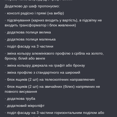
Додатково до шаф пропонуємо:
· консолі радісно і прямі (на вибір)
· підсвічування (карниз входить у вартість), в підсвітку не
входить трансформатор і блок живлення)
· додаткова полиця велика
· додаткова полиця маленька
· поділ фасаду на 3 частини
· зміна кольору алюмінієвого профілю з срібла на золото,
бронзу, білий або венге
· зміна кольору дзеркала на графіт або бронзу
· зміна профілю з стандартного на широкий
· блок ящиків (2 шт) на телескопічних направляючих
· блок ящиків (2 шт) на звичайних (білих) напрямних не
повного висування
· додаткова труба
· додатковий мікроліфт
· поділ фасаду на 3 частини горизонтальним поділом або