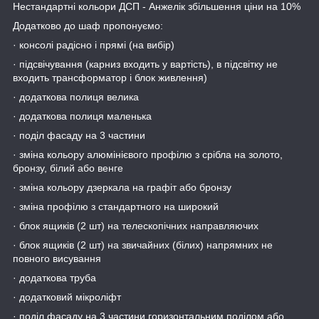
Нестандартні кольори ДСП - Анжелік збільшення ціни на 10%
Додатково до шаф пропонуємо:
· консолі радісно і прямі (на вибір)
· підсвічування (карниз входить у вартість), в підсвітку не
входить трансформатор і блок живлення)
· додаткова полиця велика
· додаткова полиця маленька
· поділ фасаду на 3 частини
· зміна кольору алюмінієвого профілю з срібла на золото,
бронзу, білий або венге
· зміна кольору дзеркала на графіт або бронзу
· зміна профілю з стандартного на широкий
· блок ящиків (2 шт) на телескопічних направляючих
· блок ящиків (2 шт) на звичайних (білих) напрямних не
повного висування
· додаткова труба
· додатковий мікроліфт
· поділ фасаду на 3 частини горизонтальним поділом або