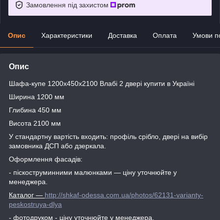
Замовлення під захистом
Опис
Характеристики
Доставка
Оплата
Умови п
Опис
Шафа-купе 1200х450х2100 Влабі 2 двері купити в Україні
Ширина 1200 мм
Глибина 450 мм
Висота 2100 мм
У стандартну вартість входить: профіль срібло, двері на вибір
замовника ДСП або дзеркала.
Оформлення фасадів:
- піскоструминними малюнками ― ціну уточнюйте у
менеджера.
Каталог
―
http://shkaf-odessa.com.ua/photos/62131-varianty-
peskostruya-dlya
- фотодруком - ціну уточнюйте у менеджера.