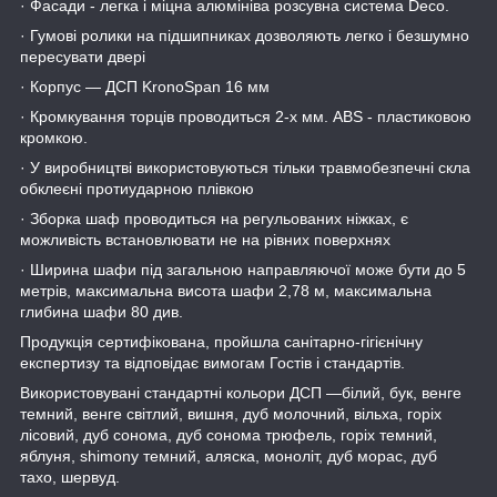
· Фасади - легка і міцна алюмініва розсувна система Deco.
· Гумові ролики на підшипниках дозволяють легко і безшумно
пересувати двері
· Корпус ― ДСП KronoSpan 16 мм
· Кромкування торців проводиться 2-х мм. ABS - пластиковою
кромкою.
· У виробництві використовуються тільки травмобезпечні скла
обклеєні протиударною плівкою
· Зборка шаф проводиться на регульованих ніжках, є
можливість встановлювати не на рівних поверхнях
· Ширина шафи під загальною направляючої може бути до 5
метрів, максимальна висота шафи 2,78 м, максимальна
глибина шафи 80 див.
Продукція сертифікована, пройшла санітарно-гігієнічну
експертизу та відповідає вимогам Гостів і стандартів.
Використовувані стандартні кольори ДСП ―білий, бук, венге
темний, венге світлий, вишня, дуб молочний, вільха, горіх
лісовий, дуб сонома, дуб сонома трюфель, горіх темний,
яблуня, shimony темний, аляска, моноліт, дуб морас, дуб
тахо, шервуд.