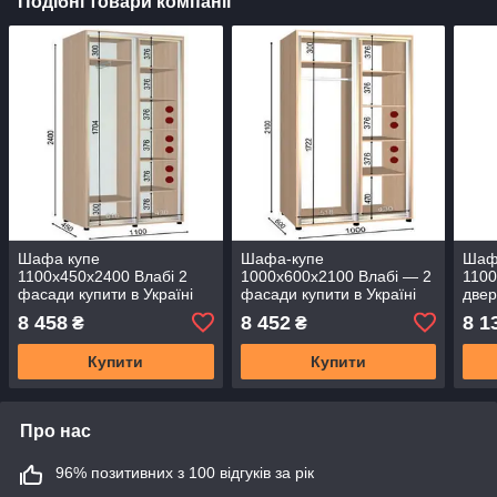
Подібні товари компанії
Шафа купе
Шафа-купе
Шаф
1100х450х2400 Влабі 2
1000х600х2100 Влабі — 2
1100
фасади купити в Україні
фасади купити в Україні
двер
8 458
8 452
8 1
₴
₴
Купити
Купити
Про нас
96% позитивних з 100 відгуків за рік