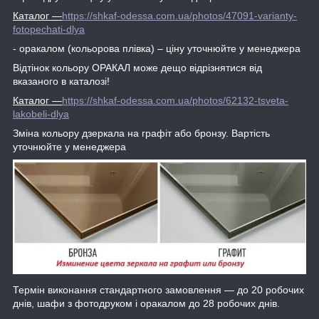
Каталог
―
https://shkaf-odessa.com.ua/photos/47091-varianty-
fotopechati-dlya
- оракалом (кольорова плівка) – ціну уточнюйте у менеджера
Відтінок кольору ОРАКАЛ може дещо відрізнятися від
вказаного в каталозі!
Каталог
―
https://shkaf-odessa.com.ua/photos/62132-tsveta-
lakobeli-dlya
Зміна кольору дзеркала на графіт або бронзу. Вартість
уточнюйте у менеджера
Термін виконання стандартного замовлення ― до 20 робочих
днів, шафи з фотодруком і оракалом до 28 робочих днів.