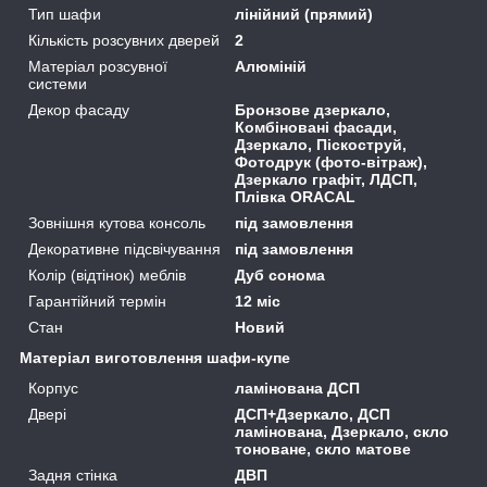
Тип шафи
лінійний (прямий)
Кількість розсувних дверей
2
Матеріал розсувної
Алюміній
системи
Декор фасаду
Бронзове дзеркало,
Комбіновані фасади,
Дзеркало, Піскоструй,
Фотодрук (фото-вітраж),
Дзеркало графіт, ЛДСП,
Плівка ORACAL
Зовнішня кутова консоль
під замовлення
Декоративне підсвічування
під замовлення
Колір (відтінок) меблів
Дуб сонома
Гарантійний термін
12 міс
Стан
Новий
Матеріал виготовлення шафи-купе
Корпус
ламінована ДСП
Двері
ДСП+Дзеркало, ДСП
ламінована, Дзеркало, скло
тоноване, скло матове
Задня стінка
ДВП