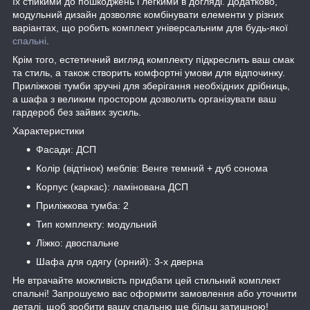
їх стійкими до пошкоджень і легкими в догляді. Додатково,
модульний дизайн дозволяє комбінувати елементи у різних
варіантах, що робить комплект універсальним для будь-якої
спальні
.
Крім того, естетичний вигляд комплекту підкреслить ваш смак
та стиль, а також створить комфортні умови для відпочинку.
Приліжкові тумби зручні для зберігання необхідних дрібниць,
а шафа з великим простором дозволить організувати ваш
гардероб без зайвих зусиль.
Характеристики
Фасади: ДСП
Колір (відтінок) меблів: Венге темний + дуб сонома
Корпус (каркас): ламінована ДСП
Приліжкова тумба: 2
Тип комплекту: модульний
Ліжко: двоспальне
Шафа для одягу (орний): 3-х дверна
Не втрачайте можливість придбати цей стильний комплект
спальні! Запрошуємо вас оформити замовлення або уточнити
деталі, щоб зробити вашу спальню ще більш затишною!