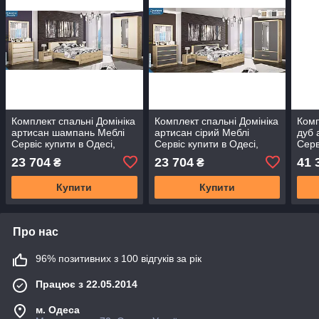
Комплект спальні Домініка
Комплект спальні Домініка
Комп
артисан шампань Меблі
артисан сірий Меблі
дуб 
Сервіс купити в Одесі,
Сервіс купити в Одесі,
Серв
Україні
Україні
Укра
23 704
23 704
41 
₴
₴
Купити
Купити
Про нас
96% позитивних з 100 відгуків за рік
Працює з 22.05.2014
м. Одеса