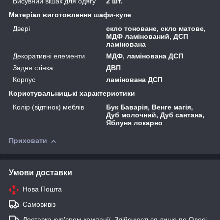
Висувний вішак для одягу
2 шт.
Матеріал виготовлення шафи-купе
Двері
скло тоноване, скло матове,
МДФ ламінований, ДСП
ламінована
Декоративні елементи
МДФ, ламінована ДСП
Задня стінка
ДВП
Корпус
ламінована ДСП
Користувальницькі характеристики
Колір (відтінок) меблів
Бук Баварія, Венге магія,
Дуб молочний, Дуб сантана,
Яблуня локарно
Приховати
Умови доставки
Нова Пошта
Самовивіз
Доставка кур'єром компанії. Здійснюється лише по Одесі,