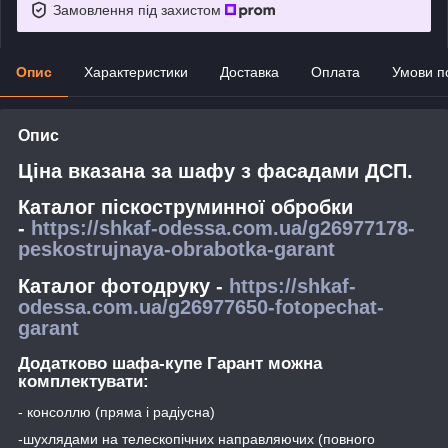
Замовлення під захистом
Опис
Характеристики
Доставка
Оплата
Умови п
Опис
Ціна вказана за шафу з фасадами ДСП.
Каталог піскоструминної обробки
-
https://shkaf-odessa.com.ua/g26977178-
peskostrujnaya-obrabotka-garant
Каталог фотодруку -
https://shkaf-
odessa.com.ua/g26977650-fotopechat-
garant
Додатково шафа-купе Гарант можна
комплектувати:
- консоллю (пряма і радіусна)
-шухлядами на телескопічних направляючих (повного