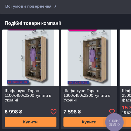
Всі умови повернення
Подібні товари компанії
Шафа-купе Гарант
Шафа-купе Гарант
Шаф
1100х450х2200 купити в
1300х450х2200 купити в
2300
Україні
Україні
фаса
15 
6 998
7 598
₴
₴
15 62
Купити
Купити