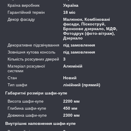
Країна виробник
Україна
Гарантійний термін
18 міс
Декор фасаду
Малюнок, Комбіновані
фасади, Піскоструй,
Бронзове дзеркало, МДФ,
Фотодрук (фото-вітраж),
Дзеркало
Декоративне підсвічування
під замовлення
Зовнішня кутова консоль
під замовлення
Кількість розсувних дверей
3
Матеріал розсувної
Алюміній
системи
Стан
Новий
Тип шафи
лінійний (прямий)
Габаритні розміри шафи-купе
Висота шафи-купе
2200 мм
Глибина шафи-купе
450 мм
Довжина шафи-купе
2300 мм
Внутрішнє наповнення шафи-купе