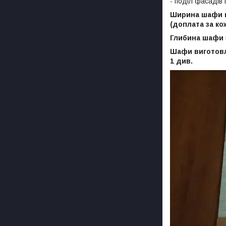
- поділ фасадів 
Ширина шафи 
(доплата за ко
Глибина шафи
Шафи виготовл
1 див.