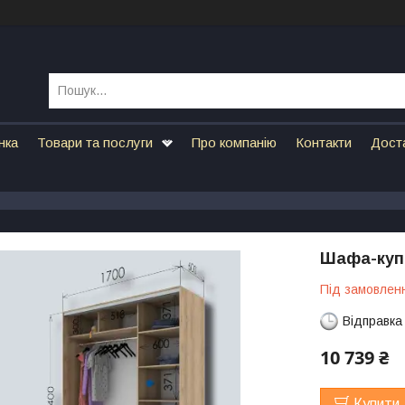
нка
Товари та послуги
Про компанію
Контакти
Дост
Шафа-купе
Під замовлен
Відправка
10 739 ₴
Купити