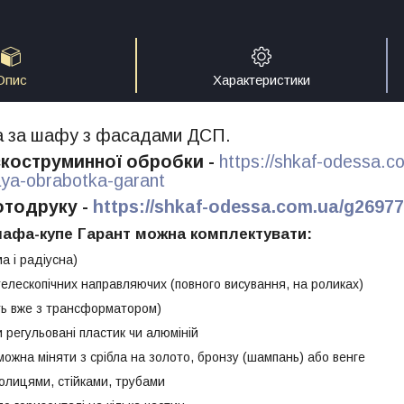
Опис
Характеристики
на за шафу з фасадами ДСП.
скоструминної обробки -
https://shkaf-odessa.
aya-obrabotka-garant
отодруку -
https://shkaf-odessa.com.ua/g2697
афа-купе Гарант можна комплектувати:
а і радіусна)
елескопічних направляючих (повного висування, на роликах)
ть вже з трансформатором)
и регульовані пластик чи алюміній
можна міняти з срібла на золото, бронзу (шампань) або венге
олицями, стійками, трубами