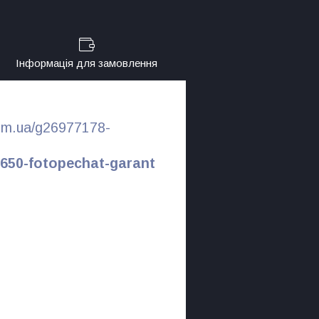
Інформація для замовлення
com.ua/g26977178-
7650-fotopechat-garant