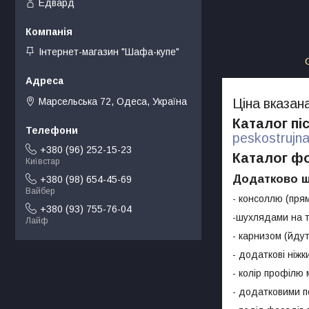
Едвард
Інтернет-магазин "Шафа-купе"
Марсельська 72, Одеса, Україна
Ціна вказа
Каталог пі
peskostrujn
+380 (96) 252-15-23
Каталог ф
Київстар
Додатково ш
+380 (98) 654-45-69
Вайбер
- консоллю (прям
+380 (93) 755-76-04
-шухлядами на т
Лайф
- карнизом (йду
- додаткові ніжк
- колір профілю 
- додатковими п