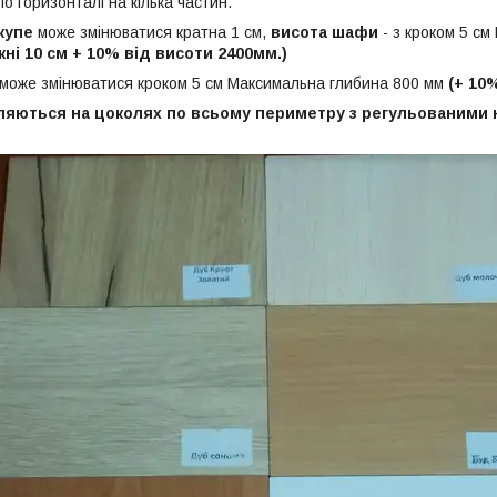
по горизонталі на кілька частин.
купе
може змінюватися кратна 1 см,
висота шафи
- з кроком 5 с
жні 10 см + 10% від висоти 2400мм.)
може змінюватися кроком 5 см Максимальна глибина 800 мм
(+ 10
яються на цоколях по всьому периметру з регульованими н