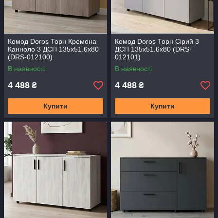
Комод Doros Торн Кремона
Комод Doros Торн Сірий 3
Канноло 3 ДСП 135х51.6х80
ДСП 135х51.6х80 (DRS-
(DRS-012100)
012101)
В наявності
В наявності
4 488
4 488
₴
₴
Купити
Купити