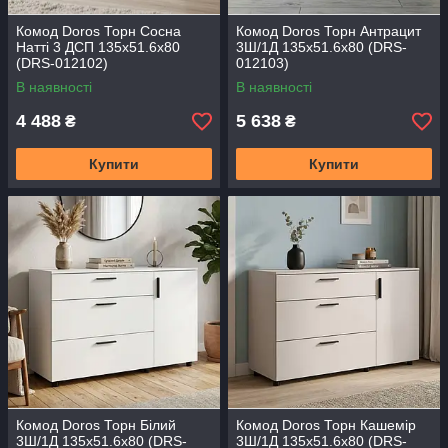
Комод Doros Торн Сосна
Комод Doros Торн Антрацит
Натті 3 ДСП 135х51.6х80
3Ш/1Д 135х51.6х80 (DRS-
(DRS-012102)
012103)
В наявності
В наявності
4 488
5 638
₴
₴
Купити
Купити
Комод Doros Торн Білий
Комод Doros Торн Кашемір
3Ш/1Д 135х51.6х80 (DRS-
3Ш/1Д 135х51.6х80 (DRS-