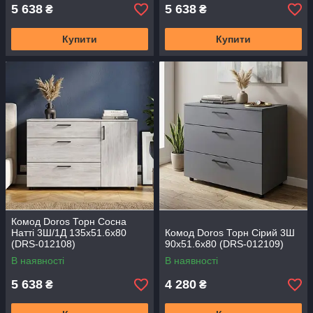
5 638
5 638
₴
₴
Купити
Купити
Комод Doros Торн Сосна
Натті 3Ш/1Д 135х51.6х80
Комод Doros Торн Сірий 3Ш
(DRS-012108)
90х51.6х80 (DRS-012109)
В наявності
В наявності
5 638
4 280
₴
₴