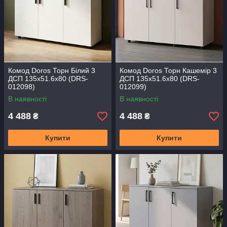
Комод Doros Торн Білий 3
Комод Doros Торн Кашемір 3
ДСП 135х51.6х80 (DRS-
ДСП 135х51.6х80 (DRS-
012098)
012099)
В наявності
В наявності
4 488
4 488
₴
₴
Купити
Купити