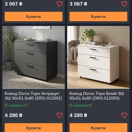
3 067
3 067
₴
₴
Купити
Купити
Комод Doros Торн Антрацит
Комод Doros Торн Білий 3Ш
3Ш 90х51.6х80 (DRS-012092)
90х51.6х80 (DRS-012093)
В наявності
В наявності
4 280
4 280
₴
₴
Купити
Купити