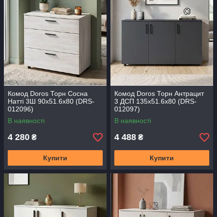
Комод Doros Торн Сосна
Комод Doros Торн Антрацит
Натті 3Ш 90х51.6х80 (DRS-
3 ДСП 135х51.6х80 (DRS-
012096)
012097)
В наявності
В наявності
4 280
4 488
₴
₴
Купити
Купити