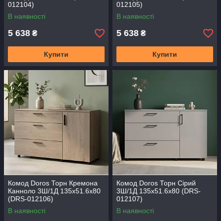
012104)
012105)
В наявності
В наявності
5 638
5 638
₴
₴
Купити
Купити
Комод Doros Торн Кремона
Комод Doros Торн Сірий
Канноло 3Ш/1Д 135х51.6х80
3Ш/1Д 135х51.6х80 (DRS-
(DRS-012106)
012107)
В наявності
В наявності