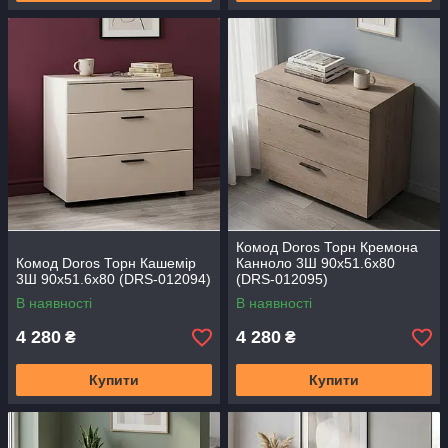
Комод Doros Торн Кремона
Комод Doros Торн Кашемір
Канноло 3Ш 90х51.6х80
3Ш 90х51.6х80 (DRS-012094)
(DRS-012095)
В наявності
В наявності
4 280
4 280
₴
₴
Купити
Купити