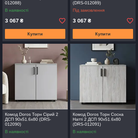
012088)
(DRS-012089)
В наявності
Під замовлення
3 067
3 067
₴
₴
Купити
Купити
Комод Doros Торн Сірий 2
Комод Doros Торн Сосна
ДСП 90х51.6х80 (DRS-
Натті 2 ДСП 90х51.6х80
012090)
(DRS-012091)
В наявності
В наявності